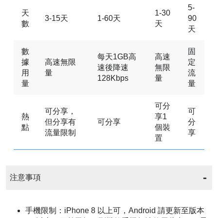
5-
天
1-30
3-15天
1-60天
90
數
天
天
數
固
每天1GB高
高速
據
高速無限
定
速後降速
無限
用
量
流
128Kbps
量
量
量
可分
可分享，
可
熱
享1
但分享有
可分享
分
點
個裝
流量限制
享
置
注意事項
手機限制：iPhone 8 以上可，Android 請更新至版本