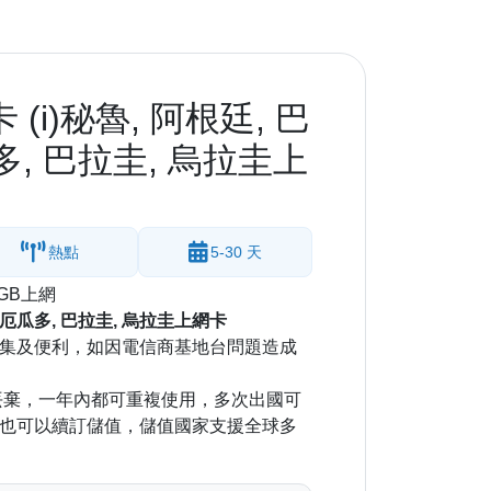
(i)秘魯, 阿根廷, 巴
多, 巴拉圭, 烏拉圭上
熱點
5-30 天
GB上網
, 厄瓜多, 巴拉圭, 烏拉圭上網卡
集及便利，如因電信商基地台問題造成
丟棄，一年內都可重複使用，多次出國可
也可以續訂儲值，儲值國家支援全球多