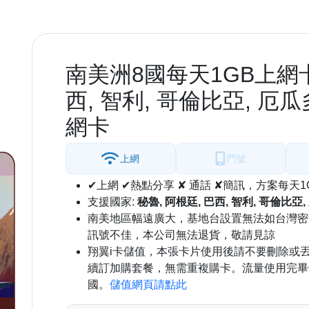
南美洲8國每天1GB上網卡 
西, 智利, 哥倫比亞, 厄瓜
網卡
上網
門號
✔上網 ✔熱點分享 ✘ 通話 ✘簡訊，方案每天1
支援國家:
秘魯, 阿根廷, 巴西, 智利, 哥倫比亞
南美地區幅遠廣大，基地台設置無法如台灣密
訊號不佳，本公司無法退貨，敬請見諒
翔翼i卡儲值，本張卡片使用後請不要刪除或
續訂加購套餐，無需重複購卡。流量使用完畢
國。
儲值網頁請點此