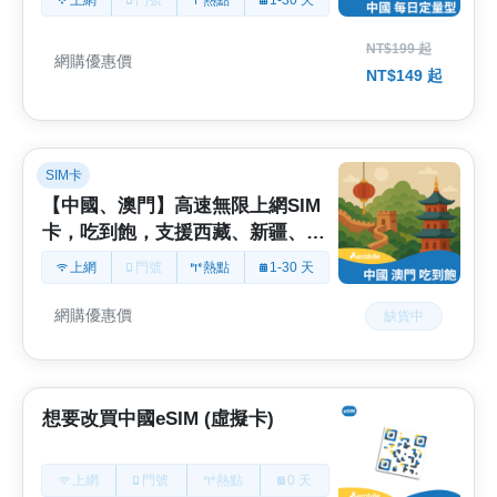
NT$199 起
網購優惠價
NT$149 起
SIM卡
【中國、澳門】高速無限上網SIM
卡，吃到飽，支援西藏、新疆、雲
南 | 可用ChatGPT(TO)
上網
門號
熱點
1-30 天
網購優惠價
缺貨中
想要改買中國eSIM (虛擬卡)
上網
門號
熱點
0 天