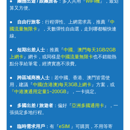
●
團體出遊 / 跟團旅客
：多人共用『
WIFI機
』，最划
算又方便。
●
自由行旅客
：行程彈性、上網需求高，推薦『
中
國流量無限卡
』，天數彈性自由選，走到哪都暢快連
線。
●
短期出差人士
：推薦『
中國、澳門每天1GB/2GB
上網卡
』網卡，或同樣是
中國流量無限卡
也不錯能熱
點分享給筆電，經濟實惠不浪費。
●
跨區域商務人士
：若中國、香港、澳門皆需使
用，建議『
中國(含港澳)每天3GB上網卡
』方案，或
『
中港澳通用定量1~200GB
』，一卡搞定。
●
多國出差 / 旅遊者
：偏好『
亞洲多國通用卡
』，一
張搞定多地行程。
●
臨時需求用戶
：有『
eSIM
』可購買，不用等寄