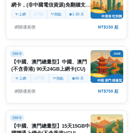
網卡，(非中國電信資源)免翻牆支援
ChatGPT、Gemini (B)
上網
門號
熱點
1-30 天
網購優惠價
NT$150 起
SIM卡
【中國、澳門總量型】中國、澳門
(不含香港) 90天24GB上網卡(CU)
上網
門號
熱點
90 天
網購優惠價
NT$750 起
SIM卡
【中國、澳門總量型】15天15GB中