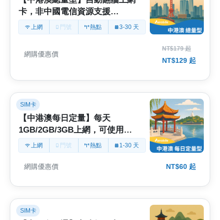
卡，非中國電信資源支援
ChatGPT、Gemini (TO)
上網
門號
熱點
3-30 天
NT$179 起
網購優惠價
NT$129 起
SIM卡
【中港澳每日定量】每天
1GB/2GB/3GB上網，可使用
ChatGPT(非中國資源)(TO)
上網
門號
熱點
1-30 天
網購優惠價
NT$60 起
SIM卡