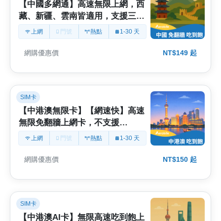
【中國多網通】高速無限上網，西
藏、新疆、雲南皆適用，支援三電
信商多網訊號最佳(J1B2)
上網
門號
熱點
1-30 天
網購優惠價
NT$149 起
SIM卡
【中港澳無限卡】【網速快】高速
無限免翻牆上網卡，不支援
ChatGPT、Gemini (J)
上網
門號
熱點
1-30 天
網購優惠價
NT$150 起
SIM卡
【中港澳AI卡】無限高速吃到飽上