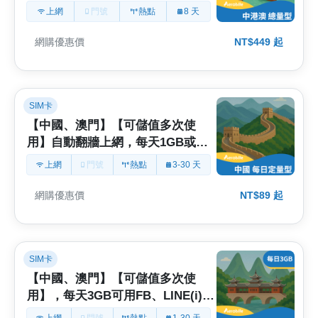
(T16)
上網
門號
熱點
8 天
網購優惠價
NT$449 起
SIM卡
【中國、澳門】【可儲值多次使
用】自動翻牆上網，每天1GB或
2GB (i)不含香港
上網
門號
熱點
3-30 天
網購優惠價
NT$89 起
SIM卡
【中國、澳門】【可儲值多次使
用】，每天3GB可用FB、LINE(i)不
含香港
上網
門號
熱點
1-30 天