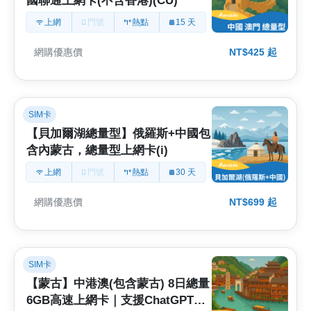
國聯通上網卡(不含香港)(CU)
上網
門號
熱點
15 天
網購優惠價
NT$425 起
SIM卡
【貝加爾湖總量型】俄羅斯+中國包
含內蒙古，總量型上網卡(i)
上網
門號
熱點
30 天
網購優惠價
NT$699 起
SIM卡
【蒙古】中港澳(包含蒙古) 8日總量
6GB高速上網卡｜支援ChatGPT