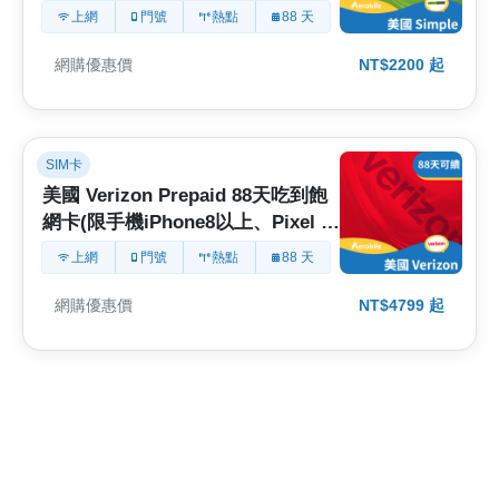
+無限通話－88天可續約
上網
門號
熱點
88 天
網購優惠價
NT$2200 起
SIM卡
美國 Verizon Prepaid 88天吃到飽
網卡(限手機iPhone8以上、Pixel 5
以後新機使用)
上網
門號
熱點
88 天
網購優惠價
NT$4799 起