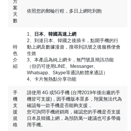
方
案
依照您的郵輪行程，多日上網吃到飽
天
數
1、
日本、韓國高速上網
2、到達日本、韓國之後插卡，點開手機的行
特
動上網及數據漫遊，搜尋到訊號之後服務便會
色
生效
介
3、本產品為純上網卡，無門號及簡訊功能
紹
（但仍可使用LINE、Messanger、
Whatsapp、Skype等通訊軟體來通話）
4、卡片無熱點分享功能
手
請使用 4G 或5G手機 (台灣2019年後出廠的手
機
機皆可支援)，因手機版本眾多，翔翼無法代為
支
確認每一款手機是否能夠支援，
援
您可詢問手機經銷商，確認您的手機是否支援
規
日本及韓國上網，為預防萬一建議也可多帶備
格
用手機。