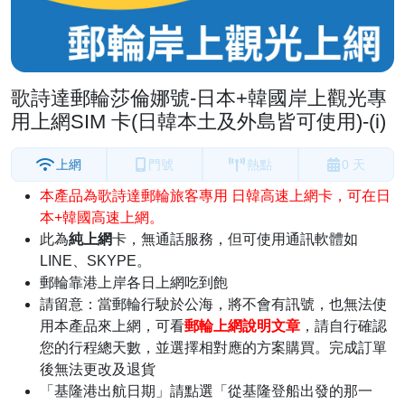
歌詩達郵輪莎倫娜號-日本+韓國岸上觀光專
用上網SIM 卡(日韓本土及外島皆可使用)-(i)
上網
門號
熱點
0 天
本產品為歌詩達郵輪旅客專用 日韓高速上網卡，可在日
本+韓國高速上網。
此為
純上網
卡，無通話服務，但可使用通訊軟體如
LINE、SKYPE。
郵輪靠港上岸各日上網吃到飽
請留意：當郵輪行駛於公海，將不會有訊號，也無法使
用本產品來上網，可看
郵輪上網說明文章
，請自行確認
您的行程總天數，並選擇相對應的方案購買。完成訂單
後無法更改及退貨
「基隆港出航日期」請點選「從基隆登船出發的那一