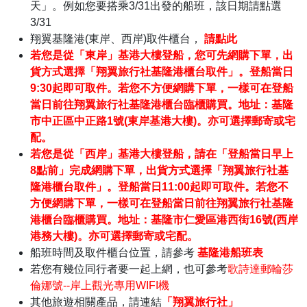
天」。例如您要搭乘3/31出發的船班，該日期請點選
3/31
翔翼基隆港(東岸、西岸)取件櫃台，
請點此
若您是從「東岸」基港大樓登船，您可先網購下單，出
貨方式選擇「翔翼旅行社基隆港櫃台取件」。登船當日
9:30起即可取件。若您不方便網購下單，一樣可在登船
當日前往翔翼旅行社基隆港櫃台臨櫃購買。地址：基隆
市中正區中正路1號(東岸基港大樓)。亦可選擇郵寄或宅
配。
若您是從「西岸」基港大樓登船，請在「登船當日早上
8點前」完成網購下單，出貨方式選擇「翔翼旅行社基
隆港櫃台取件」。登船當日11:00起即可取件。若您不
方便網購下單，一樣可在登船當日前往翔翼旅行社基隆
港櫃台臨櫃購買。地址：基隆市仁愛區港西街16號(西岸
港務大樓)。亦可選擇郵寄或宅配。
船班時間及取件櫃台位置，請參考
基隆港船班表
若您有幾位同行者要一起上網，也可參考
歌詩達郵輪莎
倫娜號--岸上觀光專用WIFI機
其他旅遊相關產品，請連結
「翔翼旅行社」