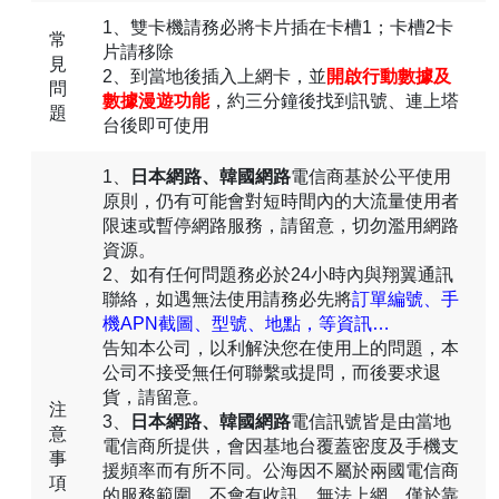
1、雙卡機請務必將卡片插在卡槽1；卡槽2卡
常
片請移除
見
2、到當地後插入上網卡，並
開啟行動數據及
問
數據漫遊功能
，約三分鐘後找到訊號、連上塔
題
台後即可使用
1、
日本網路、韓國網路
電信商基於公平使用
原則，仍有可能會對短時間內的大流量使用者
限速或暫停網路服務，請留意，切勿濫用網路
資源。
2、如有任何問題務必於24小時內與翔翼通訊
聯絡，如遇無法使用請務必先將
訂單編號、手
機APN截圖、型號、地點，等資訊…
告知本公司，以利解決您在使用上的問題，本
公司不接受無任何聯繫或提問，而後要求退
貨，請留意。
注
3、
日本網路、韓國網路
電信訊號皆是由當地
意
電信商所提供，會因基地台覆蓋密度及手機支
事
援頻率而有所不同。公海因不屬於兩國電信商
項
的服務範圍，不會有收訊，無法上網。僅於靠