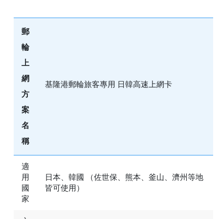
郵
輪
上
網
基隆港郵輪旅客專用 日韓高速上網卡
方
案
名
稱
適
用
日本、韓國 （佐世保、熊本、釜山、濟州等地
國
皆可使用）
家