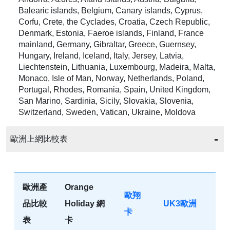
Balearic islands, Belgium, Canary islands, Cyprus,
Corfu, Crete, the Cyclades, Croatia, Czech Republic,
Denmark, Estonia, Faeroe islands, Finland, France
mainland, Germany, Gibraltar, Greece, Guernsey,
Hungary, Ireland, Iceland, Italy, Jersey, Latvia,
Liechtenstein, Lithuania, Luxembourg, Madeira, Malta,
Monaco, Isle of Man, Norway, Netherlands, Poland,
Portugal, Rhodes, Romania, Spain, United Kingdom,
San Marino, Sardinia, Sicily, Slovakia, Slovenia,
Switzerland, Sweden, Vatican, Ukraine, Moldova
歐洲上網比較表
歐洲產
Orange
歐翔
品比較
Holiday 網
UK3歐洲
卡
表
卡