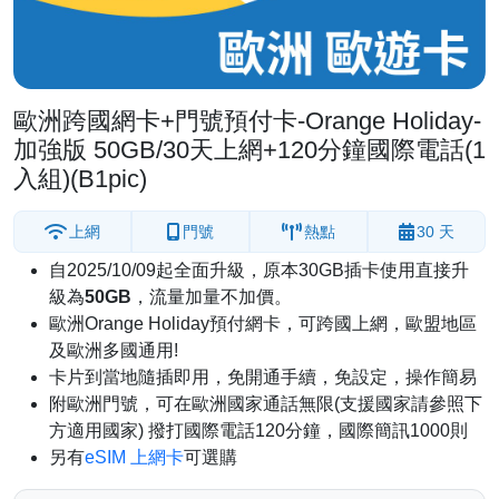
歐洲跨國網卡+門號預付卡-Orange Holiday-
加強版 50GB/30天上網+120分鐘國際電話(1
入組)(B1pic)
上網
門號
熱點
30 天
自2025/10/09起全面升級，原本30GB插卡使用直接升
級為
50GB
，流量加量不加價。
歐洲Orange Holiday預付網卡，可跨國上網，歐盟地區
及歐洲多國通用!
卡片到當地隨插即用，免開通手續，免設定，操作簡易
附歐洲門號，可在歐洲國家通話無限(支援國家請參照下
方適用國家) 撥打國際電話120分鐘，國際簡訊1000則
另有
eSIM 上網卡
可選購