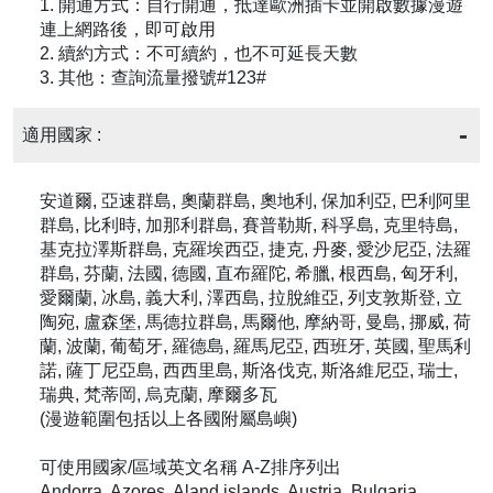
1. 開通方式：自行開通，抵達歐洲插卡並開啟數據漫遊
連上網路後，即可啟用
2. 續約方式：不可續約，也不可延長天數
3. 其他：查詢流量撥號#123#
適用國家 :
安道爾, 亞速群島, 奧蘭群島, 奧地利, 保加利亞, 巴利阿里
群島, 比利時, 加那利群島, 賽普勒斯, 科孚島, 克里特島,
基克拉澤斯群島, 克羅埃西亞, 捷克, 丹麥, 愛沙尼亞, 法羅
群島, 芬蘭, 法國, 德國, 直布羅陀, 希臘, 根西島, 匈牙利,
愛爾蘭, 冰島, 義大利, 澤西島, 拉脫維亞, 列支敦斯登, 立
陶宛, 盧森堡, 馬德拉群島, 馬爾他, 摩納哥, 曼島, 挪威, 荷
蘭, 波蘭, 葡萄牙, 羅德島, 羅馬尼亞, 西班牙, 英國, 聖馬利
諾, 薩丁尼亞島, 西西里島, 斯洛伐克, 斯洛維尼亞, 瑞士,
瑞典, 梵蒂岡, 烏克蘭, 摩爾多瓦
(漫遊範圍包括以上各國附屬島嶼)
可使用國家/區域英文名稱 A-Z排序列出
Andorra, Azores, Aland islands, Austria, Bulgaria,