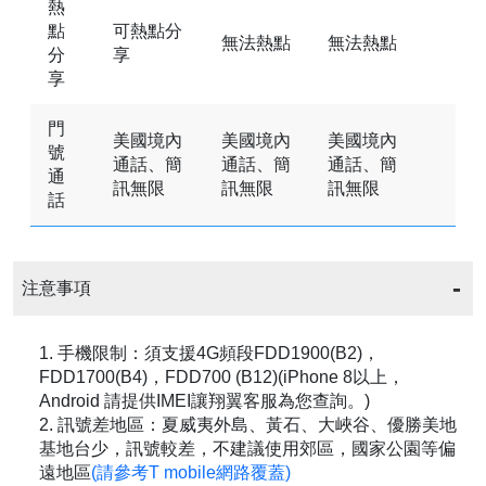
熱
點
可熱點分
無法熱點
無法熱點
分
享
享
門
美國境內
美國境內
美國境內
號
通話、簡
通話、簡
通話、簡
通
訊無限
訊無限
訊無限
話
注意事項
1. 手機限制：須支援4G頻段FDD1900(B2)，
FDD1700(B4)，FDD700 (B12)(iPhone 8以上，
Android 請提供IMEI讓翔翼客服為您查詢。)
2. 訊號差地區：夏威夷外島、黃石、大峽谷、優勝美地
基地台少，訊號較差，不建議使用郊區，國家公園等偏
遠地區
(請參考T mobile網路覆蓋)