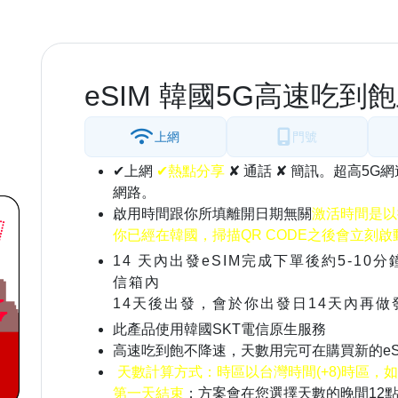
eSIM 韓國5G高速吃到飽
上網
門號
✔上網
✔熱點分享
✘ 通話 ✘ 簡訊。超高5
網路。
啟用時間跟你所填離開日期無關
激活時間是以
你已經在韓國，掃描QR CODE之後會立刻啟
14 天內出發eSIM完成下單後約5-1
信箱內
14天後出發，會於你出發日14天內再
此產品使用韓國SKT電信原生服務
高速吃到飽不降速，天數用完可在購買新的eS
天數計算方式：時區以台灣時間(+8)時區，如當天早
第一天結束
；方案會在您選擇天數的晚間12