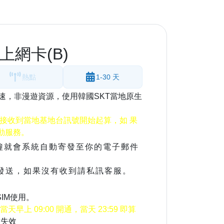
上網卡(B)
熱點
1-30 天
G網速，非漫遊資源，使用韓國SKT當地原生
接收到當地基地台訊號開始起算，如 果
動服務。
0分鐘就會系統自動寄發至你的電子郵件
做發送，如果沒有收到請私訊客服。
IM使用。
上 09:00 開通，當天 23:59 即算
點失效