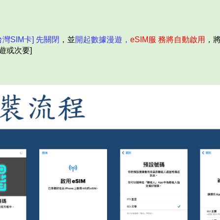
台灣SIM卡] 先關閉
，並
開起數據漫遊，
eSIM服 務將自動啟用
，
遊或次要]