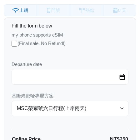
上網
門號
熱點
0 天
Fill the form below
my phone supports eSIM
(Final sale. No Refund!)
Departure date
基隆港郵輪專屬方案
Online Price
NT$250