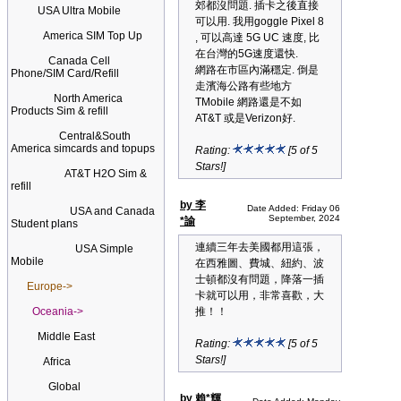
郊都沒問題. 插卡之後直接
USA Ultra Mobile
可以用. 我用goggle Pixel 8
America SIM Top Up
, 可以高達 5G UC 速度, 比
在台灣的5G速度還快.
Canada Cell
網路在市區內滿穩定. 倒是
Phone/SIM Card/Refill
走濱海公路有些地方
North America
TMobile 網路還是不如
Products Sim & refill
AT&T 或是Verizon好.
Central&South
America simcards and topups
Rating:
[5 of 5
Stars!]
AT&T H2O Sim &
refill
by 李
Date Added: Friday 06
USA and Canada
September, 2024
*諭
Student plans
連續三年去美國都用這張，
USA Simple
Mobile
在西雅圖、費城、紐約、波
士頓都沒有問題，降落一插
Europe->
卡就可以用，非常喜歡，大
Oceania->
推！！
Middle East
Rating:
[5 of 5
Stars!]
Africa
Global
by 賴*輝