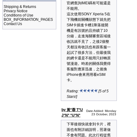
官網查詢IMEI碼有可能還是
Shipping & Returns
不能用。
Privacy Notice
這次使用SONY Xperia 5在
Conditions of Use
BOX_INFORMATION_PAGES
下飛機前關機狀態下就先把
Contact Us
SIM卡插進卡槽1降落後開
機是有訊號的且持續了10
分鐘，走進海關審查區域後
收訊就不見了，之後2個整
天都沒有收訊也有跟客服一
起試了很多方法，但最後我
的網卡還是不能用只好轉原
號漫遊。時差的關係我覺得
客服對應算迅速，之後換
iPhone會來用用看eSIM
卡。
Rating:
[5 of 5
Stars!]
by 黃*蓉 T*U
Date Added: Monday
23 October, 2023
J*N* *U*N*
下單後很快就拿到卡片，裡
面也有附詳細說明，照著做
不會有問題。此次行程從舊