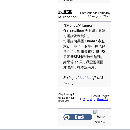
by 麥*基
Date Added: Thursday
24 August, 2023
M*k* *a* *e*
在Florida的Tampa和
Gainesville無法上網，只能
打電話及發簡訊。
打電話向美國T-mobile客服
求助，花了一個半小時也解
決不了，客服最後說用UPS
另寄新SIM卡到旅館給我。
結果等了5天，我已要回國
才收到，根本沒有用。
Rating:
[1 of 5
Stars!]
Displaying
1
Result Pages:
to
10
(of
42
1
2
3
4
5
[Next >>]
reviews)