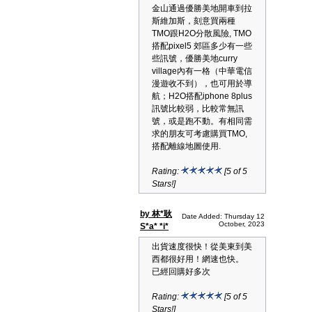
金山通過優勝美地開車到拉
斯維加斯，刻意買兩種
TMO跟H2O分散風險, TMO
搭配pixel5 郊區多少有一些
些訊號，優勝美地curry
village內有一格（中華電信
漫遊收不到），也可用於導
航；H2O搭配iphone 8plus
訊號比較弱，比較常無訊
號，或是跑不動。有相同需
求的朋友可考慮購買TMO,
搭配離線地圖使用.
Rating:
[5 of 5
Stars!]
by 林*耿
Date Added: Thursday 12
October, 2023
S*a* *i*
出貨速度很快！從美東到美
西都很好用！網速也快。
已經回購好多次
Rating:
[5 of 5
Stars!]