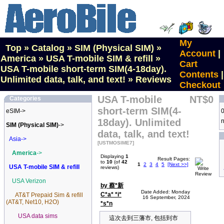
My
Top
»
Catalog
»
SIM (Physical SIM)
»
Account
|
America
»
USA T-mobile SIM & refill
»
Cart
USA T-mobile short-term SIM(4-18day).
Contents
|
Unlimited data, talk, and text!
»
Reviews
Checkout
USA T-mobile
NT$0
Categories
short-term SIM(4-
eSIM->
0
18day). Unlimited
n
SIM (Physical SIM)
->
data, talk, and text!
Asia->
[USTMOSIME7]
America
->
Displaying
1
Result Pages:
to
10
(of
42
1
2
3
4
5
[Next >>]
USA T-mobile SIM & refill
reviews)
USA Verizon
by 蔡*新
Date Added: Monday
C*a* *i*
AT&T Prepaid Sim & refill
16 September, 2024
(AT&T, Net10, H2O)
*s*n
USA data sims
這次去到三藩市, 包括到市