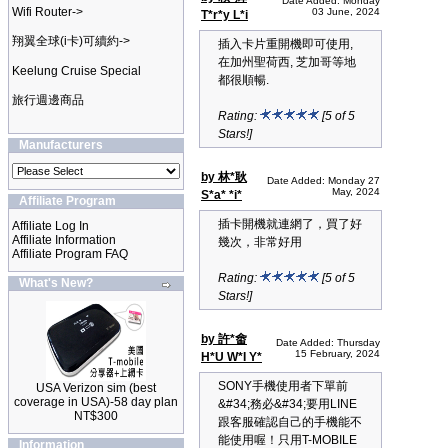
Date Added: Monday
Wifi Router->
03 June, 2024
T*r*y L*i
翔翼全球(i卡)可續約->
插入卡片重開機即可使用,
在加州聖荷西, 芝加哥等地
Keelung Cruise Special
都很順暢.
旅行週邊商品
Rating:
[5 of 5
Stars!]
Manufacturers
by 林*耿
Date Added: Monday 27
May, 2024
S*a* *i*
Affiliate Program
插卡開機就連網了，買了好
Affiliate Log In
Affiliate Information
幾次，非常好用
Affiliate Program FAQ
Rating:
[5 of 5
What's New?
Stars!]
by 許*畬
Date Added: Thursday
15 February, 2024
H*U W*I Y*
SONY手機使用者下單前
USA Verizon sim (best
coverage in USA)-58 day plan
&#34;務必&#34;要用LINE
NT$300
跟客服確認自己的手機能不
能使用喔！只用T-MOBILE
Information