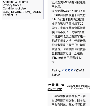
Shipping & Returns
官網查詢IMEI碼有可能還是
Privacy Notice
不能用。
Conditions of Use
這次使用SONY Xperia 5在
BOX_INFORMATION_PAGES
Contact Us
下飛機前關機狀態下就先把
SIM卡插進卡槽1降落後開
機是有訊號的且持續了10
分鐘，走進海關審查區域後
收訊就不見了，之後2個整
天都沒有收訊也有跟客服一
起試了很多方法，但最後我
的網卡還是不能用只好轉原
號漫遊。時差的關係我覺得
客服對應算迅速，之後換
iPhone會來用用看eSIM
卡。
Rating:
[5 of 5
Stars!]
by 黃*蓉 T*U
Date Added: Monday
23 October, 2023
J*N* *U*N*
下單後很快就拿到卡片，裡
面也有附詳細說明，照著做
不會有問題。此次行程從舊