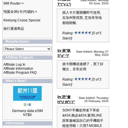
Date Added: Monday
Wifi Router->
03 June, 2024
T*r*y L*i
翔翼全球(i卡)可續約->
插入卡片重開機即可使用,
在加州聖荷西, 芝加哥等地
Keelung Cruise Special
都很順暢.
旅行週邊商品
Rating:
[5 of 5
Stars!]
Manufacturers
by 林*耿
Date Added: Monday 27
May, 2024
S*a* *i*
Affiliate Program
插卡開機就連網了，買了好
Affiliate Log In
Affiliate Information
幾次，非常好用
Affiliate Program FAQ
Rating:
[5 of 5
What's New?
Stars!]
by 許*畬
Date Added: Thursday
15 February, 2024
H*U W*I Y*
SONY手機使用者下單前
Germany data eSIM
NT$0
&#34;務必&#34;要用LINE
跟客服確認自己的手機能不
Information
能使用喔！只用T-MOBILE