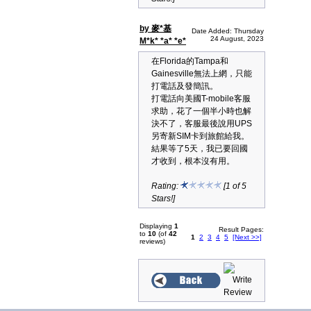
by 麥*基
Date Added: Thursday
24 August, 2023
M*k* *a* *e*
在Florida的Tampa和
Gainesville無法上網，只能
打電話及發簡訊。
打電話向美國T-mobile客服
求助，花了一個半小時也解
決不了，客服最後說用UPS
另寄新SIM卡到旅館給我。
結果等了5天，我已要回國
才收到，根本沒有用。
Rating:
[1 of 5
Stars!]
Displaying
1
Result Pages:
to
10
(of
42
1
2
3
4
5
[Next >>]
reviews)