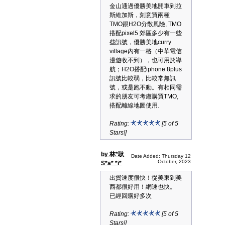
金山通過優勝美地開車到拉
斯維加斯，刻意買兩種
TMO跟H2O分散風險, TMO
搭配pixel5 郊區多少有一些
些訊號，優勝美地curry
village內有一格（中華電信
漫遊收不到），也可用於導
航；H2O搭配iphone 8plus
訊號比較弱，比較常無訊
號，或是跑不動。有相同需
求的朋友可考慮購買TMO,
搭配離線地圖使用.
Rating:
[5 of 5
Stars!]
by 林*耿
Date Added: Thursday 12
October, 2023
S*a* *i*
出貨速度很快！從美東到美
西都很好用！網速也快。
已經回購好多次
Rating:
[5 of 5
Stars!]