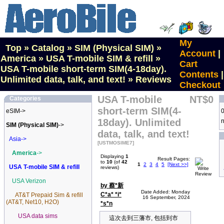
My
Top
»
Catalog
»
SIM (Physical SIM)
»
Account
|
America
»
USA T-mobile SIM & refill
»
Cart
USA T-mobile short-term SIM(4-18day).
Contents
|
Unlimited data, talk, and text!
»
Reviews
Checkout
USA T-mobile
NT$0
Categories
short-term SIM(4-
eSIM->
0
18day). Unlimited
n
SIM (Physical SIM)
->
data, talk, and text!
Asia->
[USTMOSIME7]
America
->
Displaying
1
Result Pages:
to
10
(of
42
1
2
3
4
5
[Next >>]
USA T-mobile SIM & refill
reviews)
USA Verizon
by 蔡*新
Date Added: Monday
C*a* *i*
AT&T Prepaid Sim & refill
16 September, 2024
(AT&T, Net10, H2O)
*s*n
USA data sims
這次去到三藩市, 包括到市