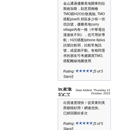
金山通過優勝美地開車到拉
斯維加斯，刻意買兩種
TMO跟H2O分散風險, TMO
搭配pixel5 郊區多少有一些
些訊號，優勝美地curry
village內有一格（中華電信
漫遊收不到），也可用於導
航；H2O搭配iphone 8plus
訊號比較弱，比較常無訊
號，或是跑不動。有相同需
求的朋友可考慮購買TMO,
搭配離線地圖使用.
Rating:
[5 of 5
Stars!]
by 林*耿
Date Added: Thursday 12
October, 2023
S*a* *i*
出貨速度很快！從美東到美
西都很好用！網速也快。
已經回購好多次
Rating:
[5 of 5
Stars!]