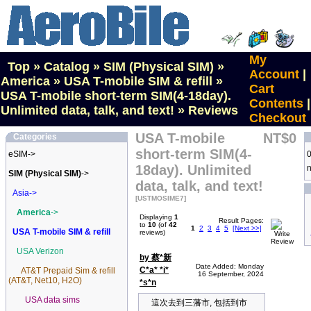
My
Top
»
Catalog
»
SIM (Physical SIM)
»
Account
|
America
»
USA T-mobile SIM & refill
»
Cart
USA T-mobile short-term SIM(4-18day).
Contents
|
Unlimited data, talk, and text!
»
Reviews
Checkout
USA T-mobile
NT$0
Categories
short-term SIM(4-
eSIM->
0
18day). Unlimited
n
SIM (Physical SIM)
->
data, talk, and text!
Asia->
[USTMOSIME7]
America
->
Displaying
1
Result Pages:
to
10
(of
42
1
2
3
4
5
[Next >>]
USA T-mobile SIM & refill
reviews)
USA Verizon
by 蔡*新
Date Added: Monday
C*a* *i*
AT&T Prepaid Sim & refill
16 September, 2024
(AT&T, Net10, H2O)
*s*n
USA data sims
這次去到三藩市, 包括到市