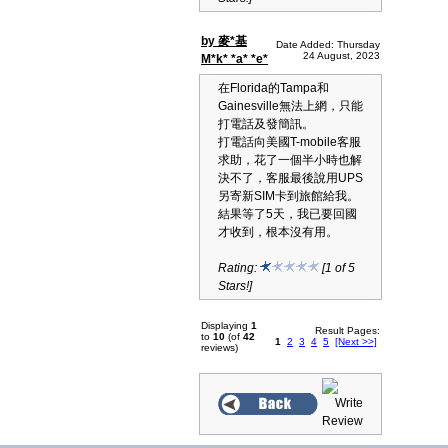
by 麥*基
Date Added: Thursday
24 August, 2023
M*k* *a* *e*
在Florida的Tampa和
Gainesville無法上網，只能
打電話及發簡訊。
打電話向美國T-mobile客服
求助，花了一個半小時也解
決不了，客服最後說用UPS
另寄新SIM卡到旅館給我。
結果等了5天，我已要回國
才收到，根本沒有用。
Rating:
[1 of 5
Stars!]
Displaying
1
Result Pages:
to
10
(of
42
1
2
3
4
5
[Next >>]
reviews)