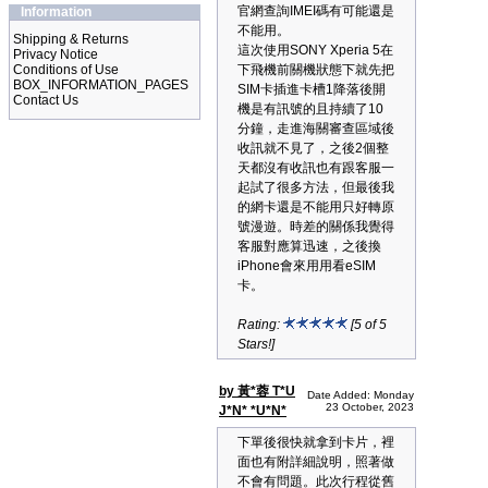
官網查詢IMEI碼有可能還是
Information
不能用。
Shipping & Returns
這次使用SONY Xperia 5在
Privacy Notice
Conditions of Use
下飛機前關機狀態下就先把
BOX_INFORMATION_PAGES
SIM卡插進卡槽1降落後開
Contact Us
機是有訊號的且持續了10
分鐘，走進海關審查區域後
收訊就不見了，之後2個整
天都沒有收訊也有跟客服一
起試了很多方法，但最後我
的網卡還是不能用只好轉原
號漫遊。時差的關係我覺得
客服對應算迅速，之後換
iPhone會來用用看eSIM
卡。
Rating:
[5 of 5
Stars!]
by 黃*蓉 T*U
Date Added: Monday
23 October, 2023
J*N* *U*N*
下單後很快就拿到卡片，裡
面也有附詳細說明，照著做
不會有問題。此次行程從舊