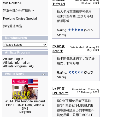
Date Added: Monday
Wifi Router->
03 June, 2024
T*r*y L*i
翔翼全球(i卡)可續約->
插入卡片重開機即可使用,
在加州聖荷西, 芝加哥等地
Keelung Cruise Special
都很順暢.
旅行週邊商品
Rating:
[5 of 5
Stars!]
Manufacturers
by 林*耿
Date Added: Monday 27
May, 2024
S*a* *i*
Affiliate Program
插卡開機就連網了，買了好
Affiliate Log In
Affiliate Information
幾次，非常好用
Affiliate Program FAQ
Rating:
[5 of 5
What's New?
Stars!]
by 許*畬
Date Added: Thursday
15 February, 2024
H*U W*I Y*
SONY手機使用者下單前
eSIM USA T-mobile simcard
Plan E 10GB Data, Voice &
&#34;務必&#34;要用LINE
SMS
跟客服確認自己的手機能不
NT$200
能使用喔！只用T-MOBILE