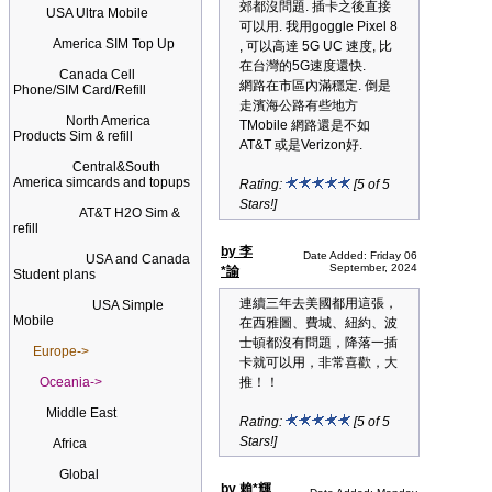
郊都沒問題. 插卡之後直接
USA Ultra Mobile
可以用. 我用goggle Pixel 8
America SIM Top Up
, 可以高達 5G UC 速度, 比
在台灣的5G速度還快.
Canada Cell
網路在市區內滿穩定. 倒是
Phone/SIM Card/Refill
走濱海公路有些地方
North America
TMobile 網路還是不如
Products Sim & refill
AT&T 或是Verizon好.
Central&South
America simcards and topups
Rating:
[5 of 5
Stars!]
AT&T H2O Sim &
refill
by 李
Date Added: Friday 06
USA and Canada
September, 2024
*諭
Student plans
連續三年去美國都用這張，
USA Simple
Mobile
在西雅圖、費城、紐約、波
士頓都沒有問題，降落一插
Europe->
卡就可以用，非常喜歡，大
Oceania->
推！！
Middle East
Rating:
[5 of 5
Stars!]
Africa
Global
by 賴*輝