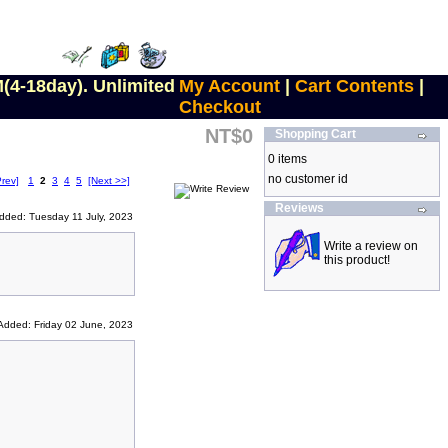
(4-18day). Unlimited
My Account
|
Cart Contents
|
Checkout
NT$0
Shopping Cart
0 items
no customer id
Prev]
1
2
3
4
5
[Next >>]
Reviews
dded: Tuesday 11 July, 2023
Write a review on
this product!
Added: Friday 02 June, 2023