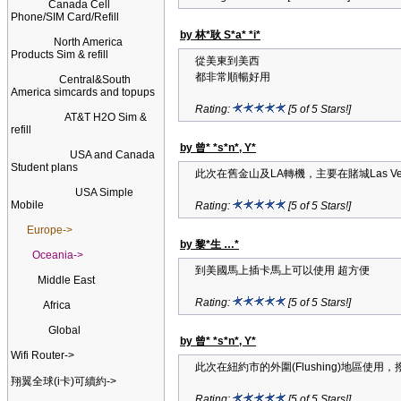
Canada Cell
Phone/SIM Card/Refill
by 林*耿 S*a* *i*
North America
Products Sim & refill
從美東到美西
都非常順暢好用
Central&South
America simcards and topups
Rating:
[5 of 5 Stars!]
AT&T H2O Sim &
refill
by 曾* *s*n*, Y*
USA and Canada
Student plans
此次在舊金山及LA轉機，主要在賭城Las 
USA Simple
Mobile
Rating:
[5 of 5 Stars!]
Europe->
by 黎*生 …*
Oceania->
到美國馬上插卡馬上可以使用 超方便
Middle East
Rating:
[5 of 5 Stars!]
Africa
Global
by 曾* *s*n*, Y*
Wifi Router->
此次在紐約市的外圍(Flushing)地區
翔翼全球(i卡)可續約->
Rating:
[5 of 5 Stars!]