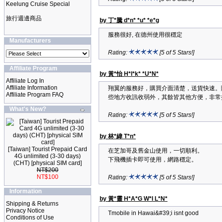
Keelung Cruise Special
旅行週邊商品
by 丁*騰 d*n* *u* *e*g
服務很好, 在德州使用很穩定
Manufacturers
Rating:
[5 of 5 Stars!]
Affiliate Program
by 黃*怡 H*l*k* *U*N*
Affiliate Log In
Affiliate Information
翔翼的服務好，購買介面清楚，送貨快速。購賣的
Affiliate Program FAQ
些地方收訊收弱外，其餘皆其他方便，非常
What's New?
Rating:
[5 of 5 Stars!]
by 林*緯 T*n*
[Taiwan] Tourist Prepaid Card
在芝加哥及舊金山使用，一切順利。
4G unlimited (3-30 days)
下飛機插卡即可使用，網路穩定。
(CHT) [physical SIM card]
NT$200
NT$100
Rating:
[5 of 5 Stars!]
Information
by 黃*靈 H*A*G W*I L*N*
Shipping & Returns
Privacy Notice
Tmobile in Hawai&#39;i isnt good
Conditions of Use