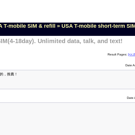
 T-mobile SIM & refill
»
USA T-mobile short-term SIM
M(4-18day). Unlimited data, talk, and text!
Result Pages:
[<< 
Date A
快的，推薦！
Date 