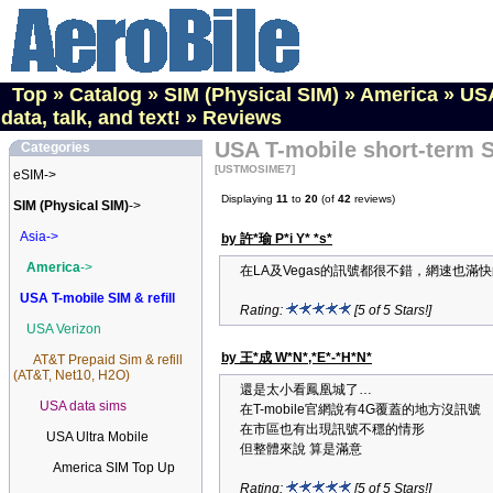
Top
»
Catalog
»
SIM (Physical SIM)
»
America
»
USA
data, talk, and text!
»
Reviews
USA T-mobile short-term SI
Categories
[USTMOSIME7]
eSIM->
Displaying
11
to
20
(of
42
reviews)
SIM (Physical SIM)
->
Asia->
by 許*瑜 P*i Y* *s*
America
->
在LA及Vegas的訊號都很不錯，網速也滿
USA T-mobile SIM & refill
Rating:
[5 of 5 Stars!]
USA Verizon
by 王*成 W*N*,*E*-*H*N*
AT&T Prepaid Sim & refill
(AT&T, Net10, H2O)
還是太小看鳳凰城了…
USA data sims
在T-mobile官網說有4G覆蓋的地方沒訊號
在市區也有出現訊號不穩的情形
USA Ultra Mobile
但整體來說 算是滿意
America SIM Top Up
Rating:
[5 of 5 Stars!]