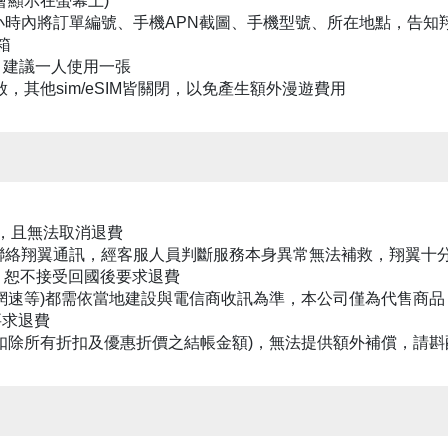
會顯示在螢幕上)
4小時內將訂單編號、手機APN截圖、手機型號、所在地點，告知翔
信箱
，建議一人使用一張
啟，其他sim/eSIM皆關閉，以免產生額外漫遊費用
回收，且無法取消退費
時內聯絡翔翼通訊，經客服人員判斷服務本身異常無法補救，翔翼十
，恕不接受回國後要求退費
、網速等)都需依當地建設與電信商收訊為準，本公司僅為代售商
要求退費
(扣除所有折扣及優惠折價之結帳金額)，無法提供額外補償，請斟