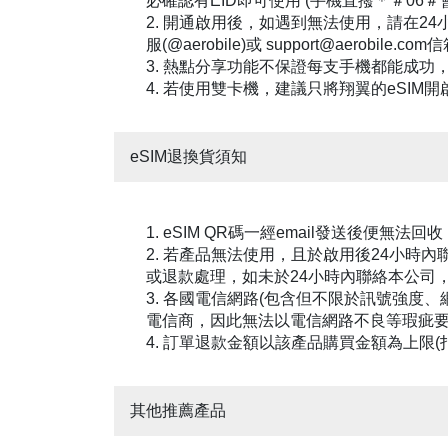
必確認有EID即可使用 (手機直撥＊＃06＃
2. 開通啟用後，如遇到無法使用，請在2
服(@aerobile)或 support@aerobile.com
3. 熱點分享功能不保證每支手機都能成功
4. 若使用雙卡機，建議只將翔翼的eSIM開
eSIM退換貨須知
1. eSIM QR碼一經email發送後便無法
2. 若產品無法使用，且於啟用後24小
或退款處理，如未於24小時內聯絡本公司
3. 各國電信網路(包含但不限於訊號強度
電信商，因此無法以電信網路不良等瑕疵
4. 訂單退款金額以該產品購買金額為上限
其他推薦產品