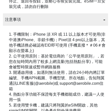
停止、退回等按鈕，並耐心等候安裝完成。eSIM一旦安
裝完成，請勿自行刪除
注意事項
1. 手機限制：iPhone 須 XR 或 11 以上版本才可使用(非
中港澳iPhone、非鎖卡機)；Pixel須 4 pro以上版本，其
他手機請務必確認有EID即可使用 (手機直撥＊＃06＃會
顯示在螢幕上)
2. 公平使用原則：基於電信商的「公平使用原則」，若
您在短時間內用了較多上網流量(包括熱點分享)，可能
會被暫時限速或暫停網路服務
3. 開通啟用後，如遇到無法使用，請在24小時內將訂單
編號、手機APN截圖、手機型號、所在地點，告知翔翼
通訊LINE客服(@aerobile)或 support@aerobile.com信
箱
4. 熱點分享功能不保證每支手機都能成功，建議一人使
用一張
5. 若使用雙卡機，建議只將翔翼的eSIM開啟，其他
sim/eSIM皆關閉，以免產生額外漫遊費用