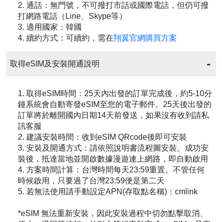
2. 通話：無門號，不可撥打市話或國際電話，但仍可撥
打網路電話（Line、Skype等）
3. 適用國家：韓國
4. 續約方式：可續約，需在
翔翼官網購買方案
取得eSIM及安裝開通說明
1. 取得eSIM時間：25天內出發的訂單完成後，約5-10分
鐘系統會自動寄發eSIM至您的電子郵件。25天後出發的
訂單將於離開國內日期14天前發送，如果沒有收到請私
訊客服
2. 建議安裝時間：收到eSIM QRcode後即可安裝
3. 安裝及開通方式：請依照說明書流程圖安裝。成功安
裝後，抵達當地並開啟數據漫遊連上網路，即自動啟用
4. 方案時間計算：台灣時間每天23:59重置。不管任何
時候啟用，只要過了台灣23:59便是第二天
5. 若無法使用請手動設定APN(存取點名稱)：cmlink
*eSIM 無法重新安裝，因此安裝過程中切勿點擊取消、