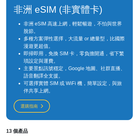
非洲 eSIM (非實體卡)
非洲 eSIM 高速上網，輕鬆暢遊，不怕與世界
脫節。
多種方案彈性選擇，大流量 or 總量型，比國際
漫遊更超值。
即掃即用，免換 SIM 卡，零負擔開通，省下繁
瑣設定與運費。
主要景點訊號穩定，Google 地圖、社群直播、
語音翻譯全支援。
可選擇實體 SIM 或 WiFi 機，簡單設定，與旅
伴共享上網。
選購指南
13 個產品