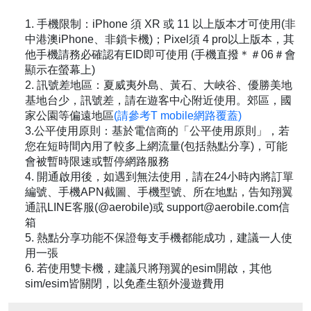
1. 手機限制：iPhone 須 XR 或 11 以上版本才可使用(非
中港澳iPhone、非鎖卡機)；Pixel須 4 pro以上版本，其
他手機請務必確認有EID即可使用 (手機直撥＊＃06＃會
顯示在螢幕上)
2. 訊號差地區：夏威夷外島、黃石、大峽谷、優勝美地
基地台少，訊號差，請在遊客中心附近使用。郊區，國
家公園等偏遠地區
(請參考T mobile網路覆蓋)
3.公平使用原則：基於電信商的「公平使用原則」，若
您在短時間內用了較多上網流量(包括熱點分享)，可能
會被暫時限速或暫停網路服務
4. 開通啟用後，如遇到無法使用，請在24小時內將訂單
編號、手機APN截圖、手機型號、所在地點，告知翔翼
通訊LINE客服(@aerobile)或 support@aerobile.com信
箱
5. 熱點分享功能不保證每支手機都能成功，建議一人使
用一張
6. 若使用雙卡機，建議只將翔翼的esim開啟，其他
sim/esim皆關閉，以免產生額外漫遊費用