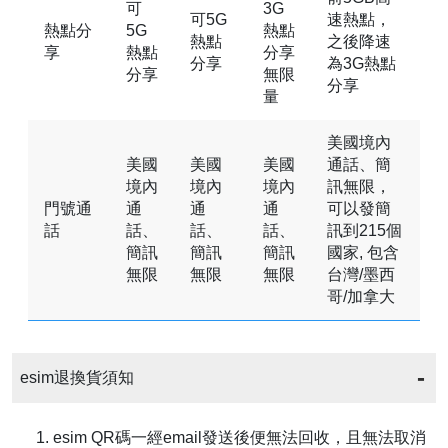
可
3G
可5G
速熱點，
熱點分
5G
熱點
熱點
之後降速
享
熱點
分享
分享
為3G熱點
分享
無限
分享
量
美國境內
美國
美國
美國
通話、簡
境內
境內
境內
訊無限，
門號通
通
通
通
可以發簡
話
話、
話、
話、
訊到215個
簡訊
簡訊
簡訊
國家, 包含
無限
無限
無限
台灣/墨西
哥/加拿大
esim退換貨須知
1. esim QR碼一經email發送後便無法回收，且無法取消