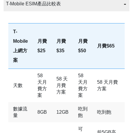
T-Mobile ESIM產品比較表
T-
Mobile
月費
月費
月費
月費$65
上網方
$25
$35
$50
案
58
58
58 天
天月
天月
58 天月費
天數
月費
費方
費方
方案
方案
案
案
數據流
吃到
8GB
12GB
吃到飽
量
飽
可
前5GB高