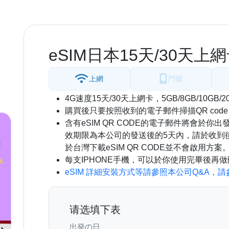
eSIM日本15天/30天上網
上網
門號
4G速度15天/30天上網卡，5GB/8GB/10GB/2
購買後只要按照收到的電子郵件掃描QR code
含有eSIM QR CODE的電子郵件將會於你出發
效期限為本公司的發送後的5天內，請於收到後郵
於台灣下載eSIM QR CODE並不會啟用方案
每支IPHONE手機，可以於你使用完畢後再
eSIM 詳細安裝方式等請參照本公司Q&A，
请选填下表
出発の日