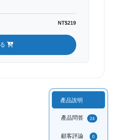
NT$219
れる
產品說明
產品問答
24
顧客評論
0