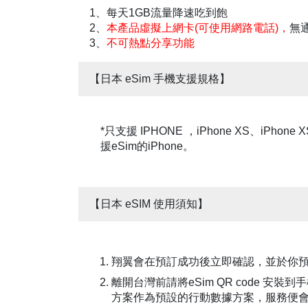
1、每天1GB流量降速吃到飽
2、
本產品虛擬上網卡(可使用網路電話)，
無
3、
不可熱點分享功能
【日本 eSim 手機支援規格】
*只支援 IPHONE ，iPhone XS、iPhone XS
援eSim的iPhone。
【日本 eSIM 使用須知】
翔翼會在預訂成功後立即確認，並於你預
離開台灣前請將eSim QR code 
方案作為預設的行動數據方案，服務便