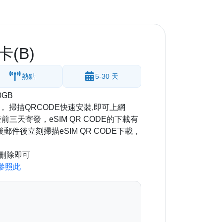
卡(B)
熱點
5-30 天
0GB
， 掃描QRCODE快速安裝,即可上網
前三天寄發，eSIM QR CODE的下載有
件後立刻掃描eSIM QR CODE下載，
。
做刪除即可
請參照此