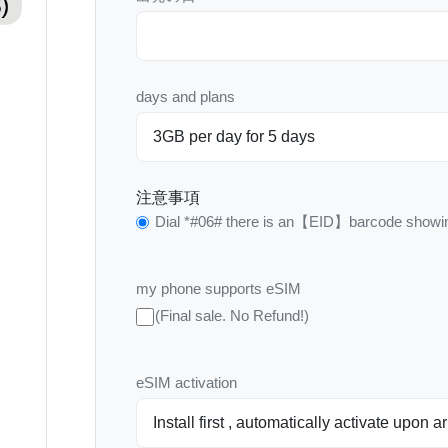
days and plans
注意事項
Dial *#06# there is an【EID】barcode showin
my phone supports eSIM
(Final sale. No Refund!)
eSIM activation