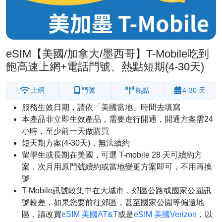
eSIM【美國/加拿大/墨西哥】T-Mobile吃到
飽高速上網+電話門號、熱點短期(4-30天)
上網
門號
熱點
4-30 天
服務生效日期，請依「美國當地」時間去填寫
本產品非立即生效產品，需要進行開通，開通方案需24
小時，至少前一天做購買
短天期方案(4-30天)，無法續約
留學生或長期在美國，可選 T-mobile 28 天可續約方
案，次月用原門號續約或當地變更方案即可，不用再換
號
T-Mobile訊號較集中在大城市，郊區公路或國家公園訊
號較差，如果您要前往郊區，甚至國家公園等偏遠地
區，請改買
eSIM 美國AT&T
或是
eSIM 美國Verizon
，以