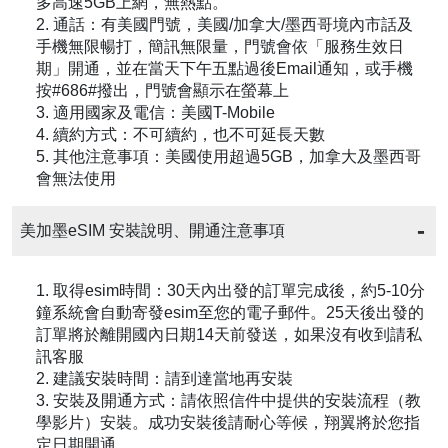
多高速5GB上網，無熱點。
2. 通話：有美國門號，美國/加拿大/墨西哥境內市話及
手機無限暢打，簡訊無限量，門號會依「服務生效日
期」開通，並在當天下午五點過後Email通知，或手機
按#686#撥出，門號會顯示在螢幕上
3. 適用國家及電信：美國T-Mobile
4. 續約方式：不可續約，也不可延長天數
5. 其他注意事項：美國使用超過5GB，加拿大及墨西哥
會無法使用
美加墨eSIM 安裝說明、開通注意事項
1. 取得esim時間：30天內出發的訂單完成後，約5-10分
鐘系統會自動寄發esim至您的電子郵件。25天後出發的
訂單將於離開國內日期14天前發送，如果沒有收到請私
訊客服
2. 建議安裝時間：請到達當地再安裝
3. 安裝及開通方式：請依照信件中提供的安裝流程（教
學影片）安裝。成功安裝後請耐心等候，翔翼將於您指
定日期開通