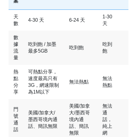
案
天
1-30
4-30 天
6-24 天
數
天
數
據
吃到飽 / 加墨
吃到
吃到飽
流
最多5GB
飽
量
熱
可熱點分享，
點
速度最高只有
無法
無法熱點
分
3G，網速限制
熱點
享
為1M以下
美國/加拿
無法
門
美國/加拿大/
大/墨西哥
通
號
墨西哥境內通
境內通
話，
通
話、簡訊無限
話、簡訊
純上
話
無限
網