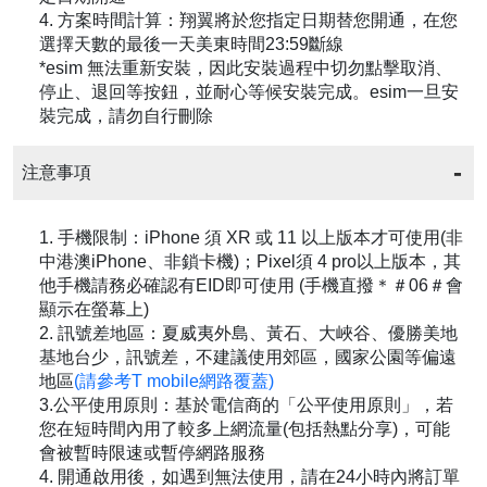
4. 方案時間計算：翔翼將於您指定日期替您開通，在您
選擇天數的最後一天美東時間23:59斷線
*esim 無法重新安裝，因此安裝過程中切勿點擊取消、
停止、退回等按鈕，並耐心等候安裝完成。esim一旦安
裝完成，請勿自行刪除
注意事項
1. 手機限制：iPhone 須 XR 或 11 以上版本才可使用(非
中港澳iPhone、非鎖卡機)；Pixel須 4 pro以上版本，其
他手機請務必確認有EID即可使用 (手機直撥＊＃06＃會
顯示在螢幕上)
2. 訊號差地區：夏威夷外島、黃石、大峽谷、優勝美地
基地台少，訊號差，不建議使用郊區，國家公園等偏遠
地區
(請參考T mobile網路覆蓋)
3.公平使用原則：基於電信商的「公平使用原則」，若
您在短時間內用了較多上網流量(包括熱點分享)，可能
會被暫時限速或暫停網路服務
4. 開通啟用後，如遇到無法使用，請在24小時內將訂單