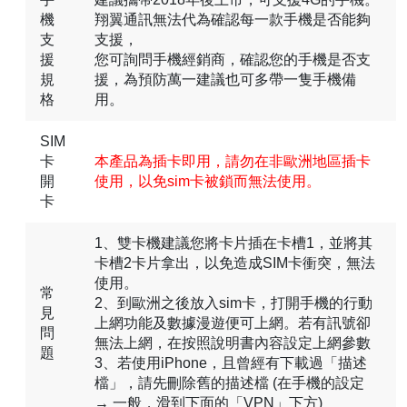
機
翔翼通訊無法代為確認每一款手機是否能夠
支
支援，
援
您可詢問手機經銷商，確認您的手機是否支
規
援，為預防萬一建議也可多帶一隻手機備
格
用。
SIM
卡
本產品為插卡即用，請勿在非歐洲地區插卡
開
使用，以免sim卡被鎖而無法使用。
卡
1、雙卡機建議您將卡片插在卡槽1，並將其
卡槽2卡片拿出，以免造成SIM卡衝突，無法
使用。
常
2、到歐洲之後放入sim卡，打開手機的行動
見
上網功能及數據漫遊便可上網。若有訊號卻
問
無法上網，在按照說明書內容設定上網參數
題
3、若使用iPhone，且曾經有下載過「描述
檔」，請先刪除舊的描述檔 (在手機的設定
→ 一般，滑到下面的「VPN」下方)