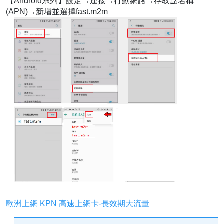
【Android系列】設定→連接→行動網路→存取點名稱
(APN)→新增並選擇fast.m2m
歐洲上網 KPN 高速上網卡-長效期大流量