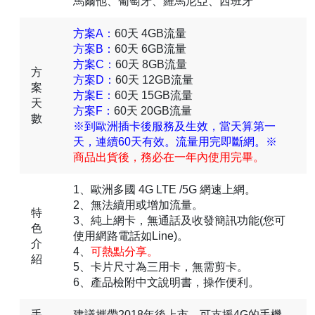
馬爾他、葡萄牙、羅馬尼亞、西班牙
方案A：
60天 4GB流量
方案B：
60天 6GB流量
方案C：
60天 8GB流量
方
方案D：
60天 12GB流量
案
方案E：
60天 15GB流量
天
方案F：
60天 20GB流量
數
※到歐洲插卡後服務及生效，當天算第一
天，連續60天有效。流量用完即斷網。※
商品出貨後，務必在一年內使用完畢。
1、歐洲多國 4G LTE /5G 網速上網。
2、無法續用或增加流量。
特
3、純上網卡，無通話及收發簡訊功能(您可
色
使用網路電話如Line)。
介
4、
可熱點分享。
紹
5、卡片尺寸為三用卡，無需剪卡。
6、產品檢附中文說明書，操作便利。
手
建議攜帶2018年後上市，可支援4G的手機。