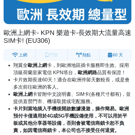
歐洲上網卡- KPN 樂遊卡-長效期大流量高速
SIM卡! (EU306)
上網
門號
熱點
60 天
翔翼全
歐洲上網
卡，到歐洲地區插卡服務即生效。採用
頂級荷蘭皇家電信 KPN塔台，
歐洲網路
品質有保證！
卡片效期長達60天！適合在歐洲停留天數較長，或是會
多次前往歐洲的客人。
歐洲上網
卡皆附中文說明書、SIM卡(各種尺寸都有)，並
提供直營門市、機場取貨或宅配服務。
卡片到當地插入手機後開啟數據漫遊，操作簡易。歐洲
預付卡僅適用於4G或5G手機設備使用，不可以用於平
板或其他分享器等設備，否則會被電信商鎖卡恕不負
責，如因電信商鎖卡，本公司也不接受任何退貨。