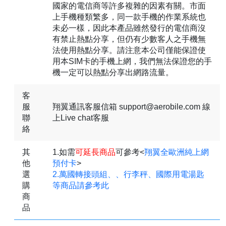
國家的電信商等許多複雜的因素有關。市面
上手機種類繁多，同一款手機的作業系統也
未必一樣，因此本產品雖然發行的電信商沒
有禁止熱點分享，但仍有少數客人之手機無
法使用熱點分享。請注意本公司僅能保證使
用本SIM卡的手機上網，我們無法保證您的手
機一定可以熱點分享出網路流量。
客
服
翔翼通訊客服信箱 support@aerobile.com 線
聯
上Live chat客服
絡
其
1.如需
可延長商品
可參考<
翔翼全歐洲純上網
他
預付卡
>
選
2.萬國轉接頭組、、行李秤、國際用電湯匙
購
等商品請參考此
商
品