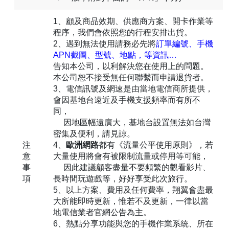
1、顧及商品效期、供應商方案、開卡作業等
程序，我們會依照您的行程安排出貨。
2、遇到無法使用請務必先將
訂單編號、手機
APN截圖、型號、地點，等資訊…
告知本公司，以利解決您在使用上的問題。
本公司恕不接受無任何聯繫而申請退貨者。
3、電信訊號及網速是由當地電信商所提供，
會因基地台遠近及手機支援頻率而有所不
同，
因地區幅遠廣大，基地台設置無法如台灣
密集及便利，請見諒。
注
4、
歐洲網路
都有《流量公平使用原則》，若
意
大量使用將會有被限制流量或停用等可能，
事
因此建議顧客盡量不要頻繁的觀看影片、
項
長時間玩遊戲等，好好享受此次旅行。
5、以上方案、費用及任何費率，翔翼會盡最
大所能即時更新，惟若不及更新，一律以當
地電信業者官網公告為主。
6、熱點分享功能與您的手機作業系統、所在