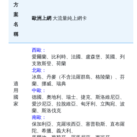
方
案
歐洲上網
大流量純上網卡
名
稱
西歐：
愛爾蘭、比利時、法國、盧森堡、英國、列
支敦斯登、荷蘭
北歐：
冰島、丹麥（不含法羅群島、格陵蘭）、芬
適
蘭、挪威、瑞典
用
中歐：
國
德國、奧地利、瑞士、捷克、斯洛維尼亞、
家
愛沙尼亞、拉脫維亞、匈牙利、立陶宛、波
蘭、斯洛伐克
南歐：
保加利亞、克羅埃西亞、塞普勒斯、直布羅
陀、希臘、義大利、