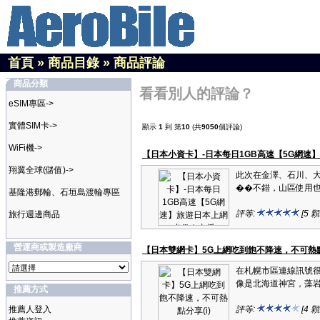
首頁
»
商品目錄
»
商品評論
商品分類
看看別人的評論？
eSIM專區->
實體SIM卡->
顯示
1
到 第
10
(共
9050
個評論)
WiFi機->
【日本小資卡】-日本每日1GB高速【5G網速】旅
翔翼全球(儲值)->
此次在金澤、石川、大
��不錯，山區使用也穩
基隆港郵輪、石垣島渡輪專區
評等:
[5 
旅行週邊商品
營運商或製造廠商
【日本雙網卡】5G上網吃到飽不降速，不可熱點分
在札幌市區連線訊號很
像是北海道神宮，藻岩
推薦方式
推薦人登入
評等:
[4 