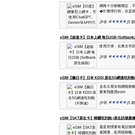
網路十分順暢穩定，不論
�忙整理行程，在孟買
評等:
[5 
eSIM【超值卡】日本上網 每日2GB (Softban
使用方便，在東京市
評等:
[5 
eSIM【飆日卡】日本 KDDI 原生5G網速吃到飽
去名古屋全程網路順暢
要來翔翼買esim
評等:
[5 
eSIM【SKT原生卡】韓國吃到飽 (原生訊號最穩定)
還是習慣要有電話號碼
速開通，使用很順暢。