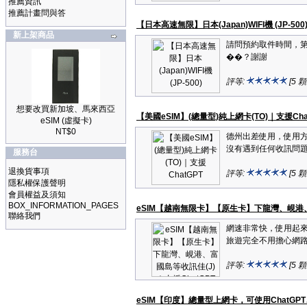
推薦資訊
推薦計畫問與答
【日本高速無限】日本(Japan)WIFI機 (JP-500
新上架商品
請問預約取件時間，第一
��？謝謝
評等:
[5 
想要改買新加坡、馬來西亞
【美國eSIM】(總量型)純上網卡(TO)｜支援Cha
eSIM (虛擬卡)
NT$0
德州出差使用，使用方
沒有遇到任何收訊問題
服務台
退換貨事項
評等:
[5 
隱私權保護聲明
會員權益及須知
BOX_INFORMATION_PAGES
eSIM【越南無限卡】【原生卡】下龍灣、峴港、富
聯絡我們
網速非常快，使用起來
旅遊完全不用擔心網路
評等:
[5 
eSIM【印度】總量型上網卡，可使用ChatGPT、G