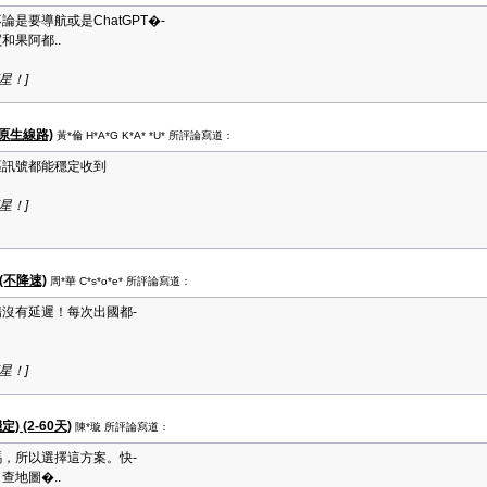
是要導航或是ChatGPT�-
和果阿都..
顆星！]
k原生線路)
黃*倫 H*A*G K*A* *U* 所評論寫道：
區訊號都能穩定收到
顆星！]
(不降速)
周*華 C*s*o*e* 所評論寫道：
沒有延遲！每次出國都-
顆星！]
 (2-60天)
陳*璇 所評論寫道：
，所以選擇這方案。快-
查地圖�..