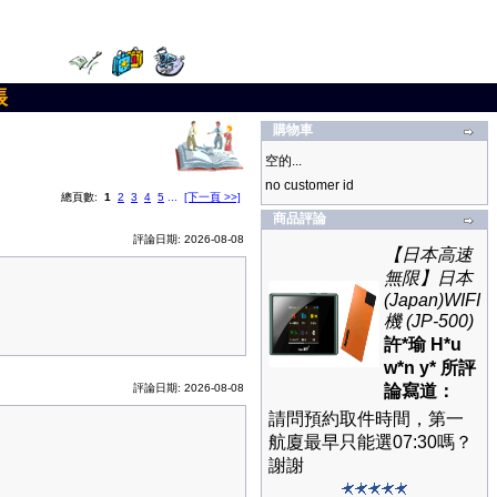
帳
購物車
空的...
no customer id
總頁數:
1
2
3
4
5
...
[下一頁 >>]
商品評論
評論日期: 2026-08-08
【日本高速
無限】日本
(Japan)WIFI
機 (JP-500)
許*瑜 H*u
w*n y* 所評
評論日期: 2026-08-08
論寫道：
請問預約取件時間，第一
航廈最早只能選07:30嗎？
謝謝