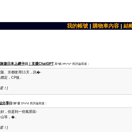
我的帳號
|
購物車內容
|
結
遊日本上網卡(i)｜支援ChatGPT
高*銘 H*c*o* 所評論寫道：
阪、京都使用11天，訊�-
定，CP值..
顆星！]
享(i)
陳*慶 D*v*d 所評論寫道：
好，但是到一些風景區-
山等，�..
顆星！]