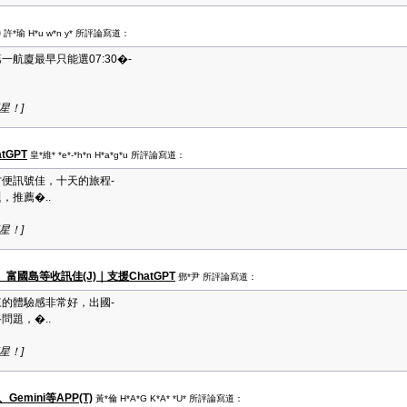
)
許*瑜 H*u w*n y* 所評論寫道：
航廈最早只能選07:30�-
顆星！]
tGPT
皇*維* *e*-*h*n H*a*g*u 所評論寫道：
便訊號佳，十天的旅程-
，推薦�..
顆星！]
國島等收訊佳(J)｜支援ChatGPT
鄧*尹 所評論寫道：
的體驗感非常好，出國-
問題，�..
顆星！]
emini等APP(T)
黃*倫 H*A*G K*A* *U* 所評論寫道：