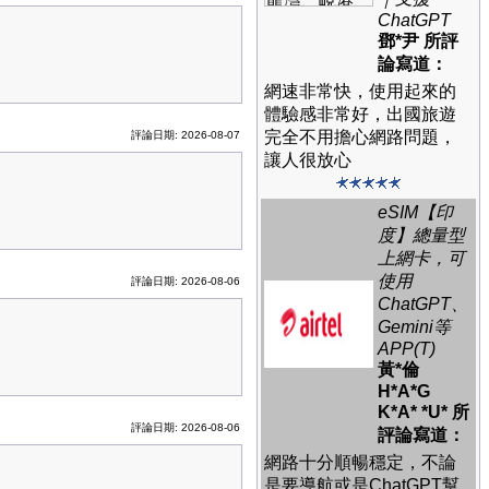
ChatGPT
鄧*尹 所評
論寫道：
網速非常快，使用起來的
體驗感非常好，出國旅遊
完全不用擔心網路問題，
評論日期: 2026-08-07
讓人很放心
eSIM【印
度】總量型
上網卡，可
使用
評論日期: 2026-08-06
ChatGPT、
Gemini等
APP(T)
黃*倫
H*A*G
K*A* *U* 所
評論日期: 2026-08-06
評論寫道：
網路十分順暢穩定，不論
是要導航或是ChatGPT幫