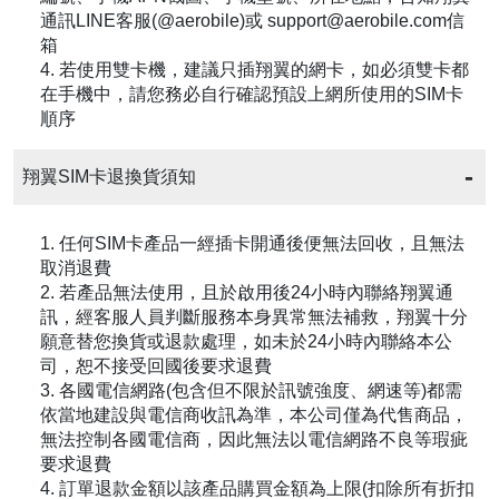
通訊LINE客服(@aerobile)或 support@aerobile.com信
箱
4. 若使用雙卡機，建議只插翔翼的網卡，如必須雙卡都
在手機中，請您務必自行確認預設上網所使用的SIM卡
順序
翔翼SIM卡退換貨須知
1. 任何SIM卡產品一經插卡開通後便無法回收，且無法
取消退費
2. 若產品無法使用，且於啟用後24小時內聯絡翔翼通
訊，經客服人員判斷服務本身異常無法補救，翔翼十分
願意替您換貨或退款處理，如未於24小時內聯絡本公
司，恕不接受回國後要求退費
3. 各國電信網路(包含但不限於訊號強度、網速等)都需
依當地建設與電信商收訊為準，本公司僅為代售商品，
無法控制各國電信商，因此無法以電信網路不良等瑕疵
要求退費
4. 訂單退款金額以該產品購買金額為上限(扣除所有折扣