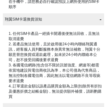
在手機中，請您務必自行確認預設上網所使用的SIM卡
順序
翔翼SIM卡退換貨須知
1. 任何SIM卡產品一經插卡開通後便無法回收，且無法
取消退費
2. 若產品無法使用，且於啟用後24小時內聯絡翔翼通
訊，經客服人員判斷服務本身異常無法補救，翔翼十分
願意替您換貨或退款處理，如未於24小時內聯絡本公
司，恕不接受回國後要求退費
3. 各國電信網路(包含但不限於訊號強度、網速等)都需
依當地建設與電信商收訊為準，本公司僅為代售商品，
無法控制各國電信商，因此無法以電信網路不良等瑕疵
要求退費
4. 訂單退款金額以該產品購買金額為上限(扣除所有折扣
及優惠折價之結帳金額)，無法提供額外補償，請斟酌購
買