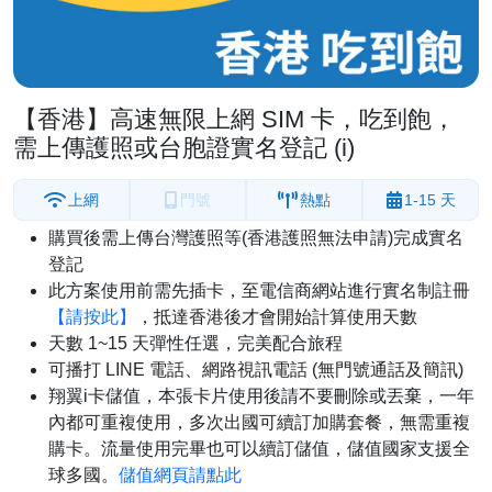
【香港】高速無限上網 SIM 卡，吃到飽，
需上傳護照或台胞證實名登記 (i)
上網
門號
熱點
1-15 天
購買後需上傳台灣護照等(香港護照無法申請)完成實名
登記
此方案使用前需先插卡，至電信商網站進行實名制註冊
【請按此】
，抵達香港後才會開始計算使用天數
天數 1~15 天彈性任選，完美配合旅程
可播打 LINE 電話、網路視訊電話 (無門號通話及簡訊)
翔翼i卡儲值，本張卡片使用後請不要刪除或丟棄，一年
內都可重複使用，多次出國可續訂加購套餐，無需重複
購卡。流量使用完畢也可以續訂儲值，儲值國家支援全
球多國。
儲值網頁請點此