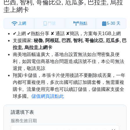
巴西, 智利, 哥倫比亞, 厄瓜多, 巴拉圭, 烏拉
圭上網卡
上網
門號
熱點
5-30 天
✔上網 ✔熱點分享 ✘ 通話 ✘簡訊，方案每天1GB上網
支援國家:
秘魯, 阿根廷, 巴西, 智利, 哥倫比亞, 厄瓜多, 巴
拉圭, 烏拉圭上網卡
南美地區幅遠廣大，基地台設置無法如台灣密集及便
利，如因電信商基地台問題造成訊號不佳，本公司無法
退貨，敬請見諒
翔翼i卡儲值，本張卡片使用後請不要刪除或丟棄，一年
內都可重複使用，多次出國可續訂加購套餐，無需重複
購卡。流量使用完畢也可以續訂儲值，儲值國家支援全
球多國。
儲值網頁請點此
請選填下表
服務生效日期