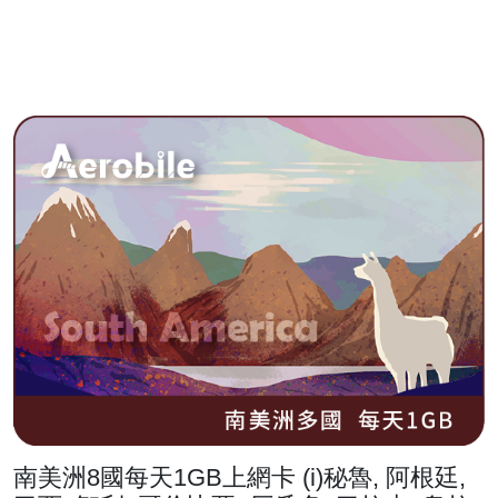
南美洲8國每天1GB上網卡 (i)秘魯, 阿根廷,