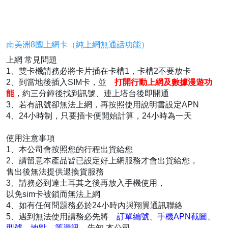
南美洲8國上網卡（純上網無通話功能）
上網 常見問題
1、雙卡機請務必將卡片插在卡槽1，卡槽2不要放卡
2、到當地後插入SIM卡，並
打開行動上網及數據漫遊功
能
，約三分鐘後找到訊號、連上塔台後即開通
3、若有訊號卻無法上網，再按照使用說明書設定APN
4、24小時制，只要插卡便開始計算，24小時為一天
使用注意事項
1、本公司會按照您的行程出貨給您
2、請留意本產品皆已設定好上網服務才會出貨給您，
售出後無法提供退換貨服務
3、請務必到達土耳其之後再放入手機使用，
以免sim卡被鎖而無法上網
4、如有任何問題務必於24小時內與翔翼通訊聯絡
5、遇到無法使用請務必先將
訂單編號、手機APN截圖、
型號、地點，等資訊…
告知 本公司，