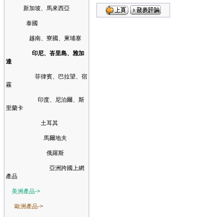
新加坡、馬來西亞
泰國
越南、寮國、柬埔寨
印尼、峇里島、雅加
達
菲律賓、巴拉望、宿
霧
印度、尼泊爾、斯
里蘭卡
土耳其
馬爾地夫
俄羅斯
亞洲跨國上網
產品
美洲產品->
歐洲產品->