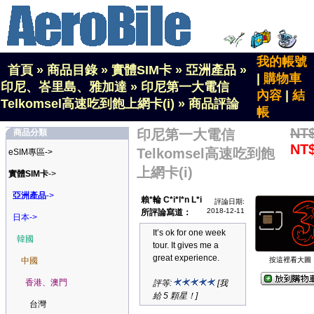
我的帳號
首頁
»
商品目錄
»
實體SIM卡
»
亞洲產品
»
|
購物車
印尼、峇里島、雅加達
»
印尼第一大電信
內容
|
結
Telkomsel高速吃到飽上網卡(i)
»
商品評論
帳
NT
印尼第一大電信
商品分類
NT
Telkomsel高速吃到飽
eSIM專區->
上網卡(i)
實體SIM卡
->
亞洲產品
->
賴*輪 C*i*l*n L*i
評論日期:
2018-12-11
所評論寫道：
日本->
It’s ok for one week
韓國
tour. It gives me a
great experience.
中國
按這裡看大圖
香港、澳門
評等:
[我
給 5 顆星！]
台灣