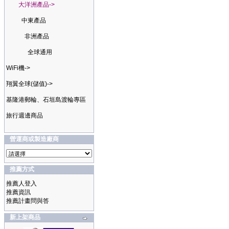
大洋洲產品->
中東產品
非洲產品
全球通用
WiFi機->
翔翼全球(儲值)->
基隆港郵輪、石垣島渡輪專區
旅行週邊商品
營運商或製造廠商
推薦方式
推薦人登入
推薦資訊
推薦計畫問與答
新上架商品