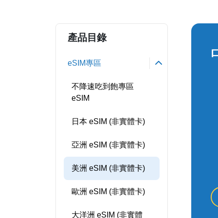
產品目錄
eSIM專區
不降速吃到飽專區
eSIM
日本 eSIM (非實體卡)
亞洲 eSIM (非實體卡)
美洲 eSIM (非實體卡)
歐洲 eSIM (非實體卡)
大洋洲 eSIM (非實體