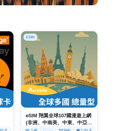
ESIM
eSIM 翔翼全球107國漫遊上網
(非洲、中南美、中東、中亞、
東南歐)多國皆適用(E)
30 天
上網
門號
熱點
7-30 天