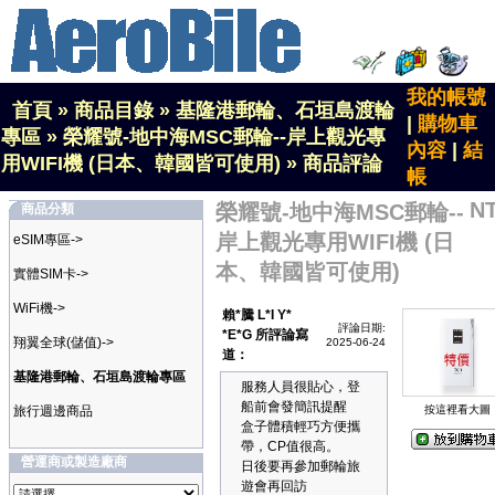
我的帳號
首頁
»
商品目錄
»
基隆港郵輪、石垣島渡輪
|
購物車
專區
»
榮耀號-地中海MSC郵輪--岸上觀光專
內容
|
結
用WIFI機 (日本、韓國皆可使用)
»
商品評論
帳
N
榮耀號-地中海MSC郵輪--
商品分類
岸上觀光專用WIFI機 (日
eSIM專區->
本、韓國皆可使用)
實體SIM卡->
WiFi機->
賴*騰 L*I Y*
評論日期:
*E*G 所評論寫
翔翼全球(儲值)->
2025-06-24
道：
基隆港郵輪、石垣島渡輪專區
服務人員很貼心，登
船前會發簡訊提醒
旅行週邊商品
按這裡看大圖
盒子體積輕巧方便攜
帶，CP值很高。
營運商或製造廠商
日後要再參加郵輪旅
遊會再回訪