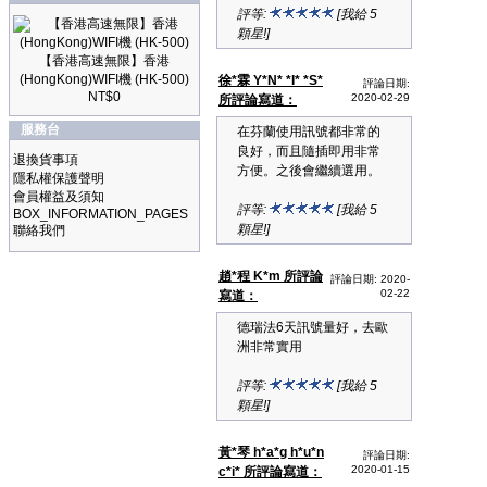
評等:
[我給 5
顆星!]
【香港高速無限】香港
(HongKong)WIFI機 (HK-500)
徐*霖 Y*N* *I* *S*
評論日期:
NT$0
2020-02-29
所評論寫道：
服務台
在芬蘭使用訊號都非常的
良好，而且隨插即用非常
退換貨事項
方便。之後會繼續選用。
隱私權保護聲明
會員權益及須知
評等:
[我給 5
BOX_INFORMATION_PAGES
顆星!]
聯絡我們
趙*程 K*m 所評論
評論日期: 2020-
02-22
寫道：
德瑞法6天訊號量好，去歐
洲非常實用
評等:
[我給 5
顆星!]
黃*琴 h*a*g h*u*n
評論日期:
2020-01-15
c*i* 所評論寫道：