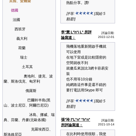
英國、愛爾蘭
熱點分享。讚!
德國
評等:
[我給 5
顆星!]
法國
西班牙
李*慧 L*h*i L* 所評
評論日期:
2022-12-01
論寫道：
義大利
飛機落地重新開啟手機就
荷蘭
可以使用
瑞士
在地下室或是比較隱密的
空間就收不到
土耳其
就傻瓜來說比3網卡容易安
裝
奧地利、捷克、波
也不用等10分鐘
蘭、斯洛伐克、匈牙利
純網路這件事是還不錯的
要打電話用Skype 即可
俄羅斯
巴爾幹半島(黑
評等:
[我給 5
山、波士尼亞、阿爾巴尼亞)
顆星!]
冰島、挪威、瑞
張*玲 I*L*n* *h*n*
典、芬蘭、丹麥(北歐各國)
評論日期:
2021-10-14
所評論寫道：
克羅埃西亞、
在比利時使用很順，我使
斯洛維尼亞