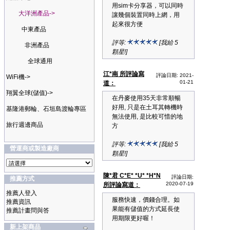
用sim卡分享器，可以同時
大洋洲產品->
讓幾個裝置同時上網，用
起來很方便
中東產品
評等:
[我給 5
非洲產品
顆星!]
全球通用
江*南 所評論寫
評論日期: 2021-
WiFi機->
01-21
道：
翔翼全球(儲值)->
在丹麥使用35天非常順暢
好用, 只是在土耳其轉機時
基隆港郵輪、石垣島渡輪專區
無法使用, 是比較可惜的地
旅行週邊商品
方
評等:
[我給 5
營運商或製造廠商
顆星!]
陳*君 C*E* *U* *H*N
評論日期:
推薦方式
2020-07-19
所評論寫道：
推薦人登入
服務快速，價錢合理。如
推薦資訊
果能有儲值的方式延長使
推薦計畫問與答
用期限更好喔！
新上架商品