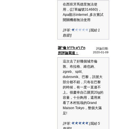
在西班牙馬德里無法使
用，(訂單編號314660)，
Apa顯示internet ,多次嘗試
開關機都無法使用
評等:
[我給 1
顆星!]
謝*倫 h*i*h p*i l*n
評論日期:
2020-01-09
所評論寫道：
這次去了好幾個城市倫
敦、布拉格、維也納、
zgreb、split、
dubrovnik、巴黎，訊號大
部分都不錯，只有在巴黎
的時候，有一度一直連不
上。很慶幸自己購買20g的
容量，十分夠用，還用來
看了木村拓哉的Grand
Maison Tokyo，整個大滿
足!
評等:
[我給 5
顆星!]