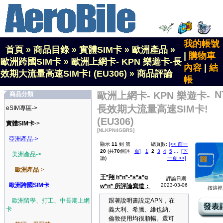
我的帳號
首頁
»
商品目錄
»
實體SIM卡
»
歐洲產品
»
|
購物車
歐洲跨國SIM卡
»
歐洲上網卡- KPN 樂遊卡-長
內容
|
結
效期大流量高速SIM卡! (EU306)
»
商品評論
帳
N
歐洲上網卡- KPN 樂遊卡-
商品分類
長效期大流量高速SIM卡!
eSIM專區->
(EU306)
實體SIM卡
->
[NLKPN4GBRS]
亞洲產品->
顯示
11
到 第
總頁數:
[<< 前一
20
(共
70
個評
頁]
1
2
3
4
5
...
[下
美洲產品->
論)
一頁 >>]
歐洲產品
->
王*翔 h*n*-*s*a*g
評論日期:
歐洲跨國SIM卡
2023-03-06
w*n* 所評論寫道：
按這裡
歐洲留學、打工、中長期上網
跟著說明書設定APN，在
卡
義大利、希臘、維也納、
倫敦使用均很順暢。還可