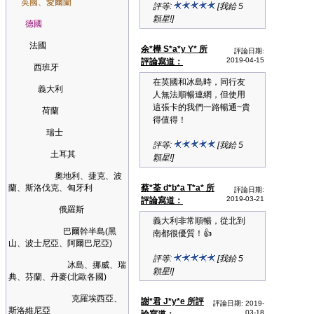
英國、愛爾蘭
評等:
[我給 5
顆星!]
德國
法國
余*樺 S*a*y Y* 所
評論日期:
2019-04-15
評論寫道：
西班牙
在英國和冰島時，同行友
義大利
人無法順暢連網，但使用
這張卡的我們一路暢通~貴
荷蘭
得值得！
瑞士
評等:
[我給 5
土耳其
顆星!]
奧地利、捷克、波
蘭、斯洛伐克、匈牙利
蔡*荃 d*b*a T*a* 所
評論日期:
2019-03-21
評論寫道：
俄羅斯
義大利非常順暢，從北到
巴爾幹半島(黑
南都很優質！👍
山、波士尼亞、阿爾巴尼亞)
評等:
[我給 5
冰島、挪威、瑞
顆星!]
典、芬蘭、丹麥(北歐各國)
克羅埃西亞、
謝*君 J*y*e 所評
評論日期: 2019-
斯洛維尼亞
03-18