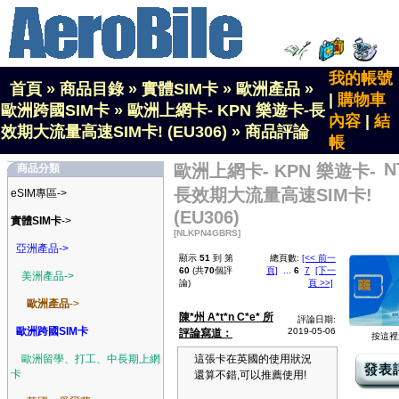
我的帳號
首頁
»
商品目錄
»
實體SIM卡
»
歐洲產品
»
|
購物車
歐洲跨國SIM卡
»
歐洲上網卡- KPN 樂遊卡-長
內容
|
結
效期大流量高速SIM卡! (EU306)
»
商品評論
帳
N
歐洲上網卡- KPN 樂遊卡-
商品分類
長效期大流量高速SIM卡!
eSIM專區->
(EU306)
實體SIM卡
->
[NLKPN4GBRS]
亞洲產品->
顯示
51
到 第
總頁數:
[<< 前一
60
(共
70
個評
頁]
...
6
7
[下一
美洲產品->
論)
頁 >>]
歐洲產品
->
陳*州 A*t*n C*e* 所
評論日期:
歐洲跨國SIM卡
2019-05-06
評論寫道：
按這裡
歐洲留學、打工、中長期上網
這張卡在英國的使用狀況
卡
還算不錯,可以推薦使用!