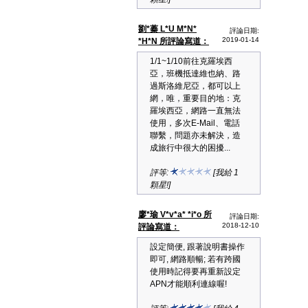
劉*蓁 L*U M*N*
評論日期:
2019-01-14
*H*N 所評論寫道：
1/1~1/10前往克羅埃西
亞，班機抵達維也納、路
過斯洛維尼亞，都可以上
網，唯，重要目的地：克
羅埃西亞，網路一直無法
使用，多次E-Mail、電話
聯繫，問題亦未解決，造
成旅行中很大的困擾...
評等:
[我給 1
顆星!]
廖*瑜 V*v*a* *i*o 所
評論日期:
2018-12-10
評論寫道：
設定簡便, 跟著說明書操作
即可, 網路順暢; 若有跨國
使用時記得要再重新設定
APN才能順利連線喔!