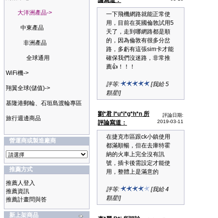
論寫道：
大洋洲產品->
一下飛機網路就能正常使
用，目前在英國倫敦試用5
中東產品
天了，走到哪網路都是順
的，因為倫敦有很多分岔
非洲產品
路，多虧有這張sim卡才能
全球通用
確保我們沒迷路，非常推
薦👍！！！
WiFi機->
評等:
[我給 5
翔翼全球(儲值)->
顆星!]
基隆港郵輪、石垣島渡輪專區
劉*君 l*u*i*g*h*n 所
評論日期:
旅行週邊商品
2019-03-11
評論寫道：
在捷克市區跟ck小鎮使用
營運商或製造廠商
都滿順暢，但在去庫特霍
納的火車上完全沒有訊
號，插卡後需設定才能使
推薦方式
用，整體上是滿意的
推薦人登入
評等:
[我給 4
推薦資訊
顆星!]
推薦計畫問與答
新上架商品