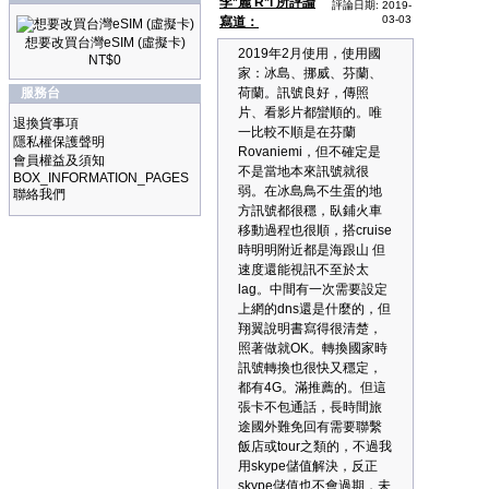
李*麗 R*i 所評論
評論日期: 2019-
03-03
寫道：
想要改買台灣eSIM (虛擬卡)
2019年2月使用，使用國
NT$0
家：冰島、挪威、芬蘭、
服務台
荷蘭。訊號良好，傳照
片、看影片都蠻順的。唯
退換貨事項
一比較不順是在芬蘭
隱私權保護聲明
Rovaniemi，但不確定是
會員權益及須知
不是當地本來訊號就很
BOX_INFORMATION_PAGES
弱。在冰島鳥不生蛋的地
聯絡我們
方訊號都很穩，臥鋪火車
移動過程也很順，搭cruise
時明明附近都是海跟山 但
速度還能視訊不至於太
lag。中間有一次需要設定
上網的dns還是什麼的，但
翔翼說明書寫得很清楚，
照著做就OK。轉換國家時
訊號轉換也很快又穩定，
都有4G。滿推薦的。但這
張卡不包通話，長時間旅
途國外難免回有需要聯繫
飯店或tour之類的，不過我
用skype儲值解決，反正
skype儲值也不會過期，未