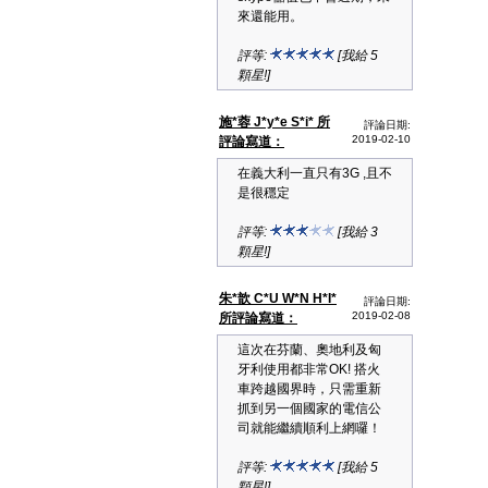
來還能用。
評等:
[我給 5
顆星!]
施*蓉 J*y*e S*i* 所
評論日期:
2019-02-10
評論寫道：
在義大利一直只有3G ,且不
是很穩定
評等:
[我給 3
顆星!]
朱*歆 C*U W*N H*I*
評論日期:
2019-02-08
所評論寫道：
這次在芬蘭、奧地利及匈
牙利使用都非常OK! 搭火
車跨越國界時，只需重新
抓到另一個國家的電信公
司就能繼續順利上網囉！
評等:
[我給 5
顆星!]