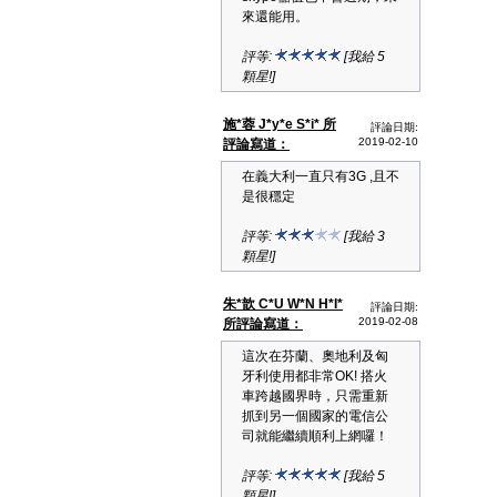
來還能用。
評等:
[我給 5
顆星!]
施*蓉 J*y*e S*i* 所
評論日期:
2019-02-10
評論寫道：
在義大利一直只有3G ,且不
是很穩定
評等:
[我給 3
顆星!]
朱*歆 C*U W*N H*I*
評論日期:
2019-02-08
所評論寫道：
這次在芬蘭、奧地利及匈
牙利使用都非常OK! 搭火
車跨越國界時，只需重新
抓到另一個國家的電信公
司就能繼續順利上網囉！
評等:
[我給 5
顆星!]