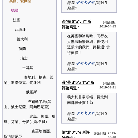
英國、愛爾蘭
評等:
[我給 5
顆星!]
德國
法國
余*樺 S*a*y Y* 所
評論日期:
2019-04-15
評論寫道：
西班牙
在英國和冰島時，同行友
義大利
人無法順暢連網，但使用
這張卡的我們一路暢通~貴
荷蘭
得值得！
瑞士
評等:
[我給 5
土耳其
顆星!]
奧地利、捷克、波
蘭、斯洛伐克、匈牙利
蔡*荃 d*b*a T*a* 所
評論日期:
2019-03-21
評論寫道：
俄羅斯
義大利非常順暢，從北到
巴爾幹半島(黑
南都很優質！👍
山、波士尼亞、阿爾巴尼亞)
評等:
[我給 5
冰島、挪威、瑞
顆星!]
典、芬蘭、丹麥(北歐各國)
克羅埃西亞、
謝*君 J*y*e 所評
評論日期: 2019-
斯洛維尼亞
03-18