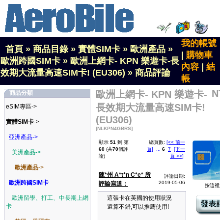
我的帳號
首頁
»
商品目錄
»
實體SIM卡
»
歐洲產品
»
|
購物車
歐洲跨國SIM卡
»
歐洲上網卡- KPN 樂遊卡-長
內容
|
結
效期大流量高速SIM卡! (EU306)
»
商品評論
帳
N
歐洲上網卡- KPN 樂遊卡-
商品分類
長效期大流量高速SIM卡!
eSIM專區->
(EU306)
實體SIM卡
->
[NLKPN4GBRS]
亞洲產品->
顯示
51
到 第
總頁數:
[<< 前一
60
(共
70
個評
頁]
...
6
7
[下一
美洲產品->
論)
頁 >>]
歐洲產品
->
陳*州 A*t*n C*e* 所
評論日期:
歐洲跨國SIM卡
2019-05-06
評論寫道：
按這裡
歐洲留學、打工、中長期上網
這張卡在英國的使用狀況
卡
還算不錯,可以推薦使用!