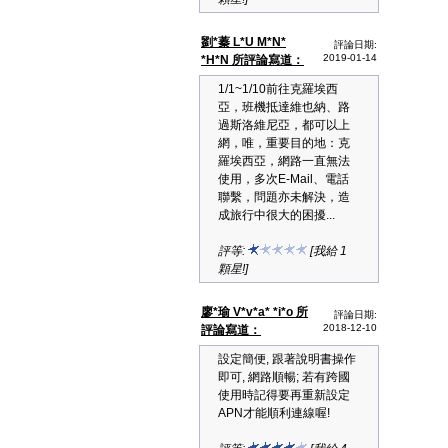
劉*蓁 L*U M*N*
評論日期:
2019-01-14
*H*N 所評論寫道：
1/1~1/10前往克羅埃西
亞，班機抵達維也納、路
過斯洛維尼亞，都可以上
網，唯，重要目的地：克
羅埃西亞，網路一直無法
使用，多次E-Mail、電話
聯繫，問題亦未解決，造
成旅行中很大的困擾...
評等:
[我給 1
顆星!]
廖*瑜 V*v*a* *i*o 所
評論日期:
2018-12-10
評論寫道：
設定簡便, 跟著說明書操作
即可, 網路順暢; 若有跨國
使用時記得要再重新設定
APN才能順利連線喔!