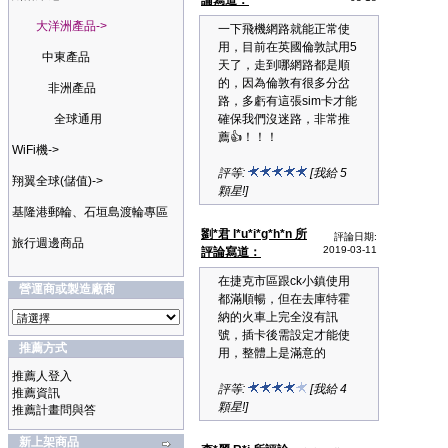
論寫道：
大洋洲產品->
一下飛機網路就能正常使
用，目前在英國倫敦試用5
中東產品
天了，走到哪網路都是順
的，因為倫敦有很多分岔
非洲產品
路，多虧有這張sim卡才能
全球通用
確保我們沒迷路，非常推
薦👍！！！
WiFi機->
評等:
[我給 5
翔翼全球(儲值)->
顆星!]
基隆港郵輪、石垣島渡輪專區
劉*君 l*u*i*g*h*n 所
評論日期:
旅行週邊商品
2019-03-11
評論寫道：
在捷克市區跟ck小鎮使用
營運商或製造廠商
都滿順暢，但在去庫特霍
納的火車上完全沒有訊
號，插卡後需設定才能使
推薦方式
用，整體上是滿意的
推薦人登入
評等:
[我給 4
推薦資訊
顆星!]
推薦計畫問與答
新上架商品