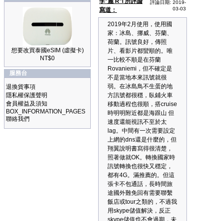
李*麗 R*i 所評論
評論日期: 2019-
03-03
寫道：
2019年2月使用，使用國
家：冰島、挪威、芬蘭、
荷蘭。訊號良好，傳照
想要改買泰國eSIM (虛擬卡)
片、看影片都蠻順的。唯
NT$0
一比較不順是在芬蘭
Rovaniemi，但不確定是
服務台
不是當地本來訊號就很
弱。在冰島鳥不生蛋的地
退換貨事項
隱私權保護聲明
方訊號都很穩，臥鋪火車
會員權益及須知
移動過程也很順，搭cruise
BOX_INFORMATION_PAGES
時明明附近都是海跟山 但
聯絡我們
速度還能視訊不至於太
lag。中間有一次需要設定
上網的dns還是什麼的，但
翔翼說明書寫得很清楚，
照著做就OK。轉換國家時
訊號轉換也很快又穩定，
都有4G。滿推薦的。但這
張卡不包通話，長時間旅
途國外難免回有需要聯繫
飯店或tour之類的，不過我
用skype儲值解決，反正
skype儲值也不會過期，未