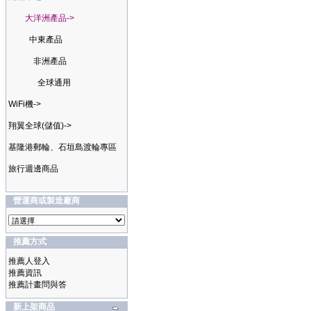
大洋洲產品->
中東產品
非洲產品
全球通用
WiFi機->
翔翼全球(儲值)->
基隆港郵輪、石垣島渡輪專區
旅行週邊商品
營運商或製造廠商
推薦方式
推薦人登入
推薦資訊
推薦計畫問與答
新上架商品