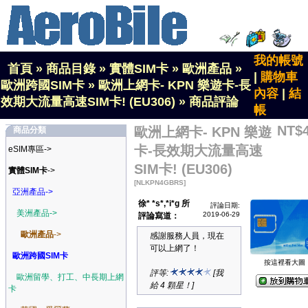
我的帳號
首頁
»
商品目錄
»
實體SIM卡
»
歐洲產品
»
|
購物車
歐洲跨國SIM卡
»
歐洲上網卡- KPN 樂遊卡-長
內容
|
結
效期大流量高速SIM卡! (EU306)
»
商品評論
帳
NT$
歐洲上網卡- KPN 樂遊
商品分類
卡-長效期大流量高速
eSIM專區->
SIM卡! (EU306)
實體SIM卡
->
[NLKPN4GBRS]
亞洲產品->
徐* *s*,*i*g 所
評論日期:
美洲產品->
2019-06-29
評論寫道：
歐洲產品
->
感謝服務人員，現在
可以上網了！
歐洲跨國SIM卡
按這裡看大圖
評等:
[我
歐洲留學、打工、中長期上網
給 4 顆星！]
卡