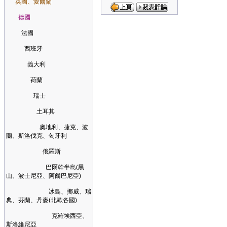
英國、愛爾蘭
德國
法國
西班牙
義大利
荷蘭
瑞士
土耳其
奧地利、捷克、波
蘭、斯洛伐克、匈牙利
俄羅斯
巴爾幹半島(黑
山、波士尼亞、阿爾巴尼亞)
冰島、挪威、瑞
典、芬蘭、丹麥(北歐各國)
克羅埃西亞、
斯洛維尼亞