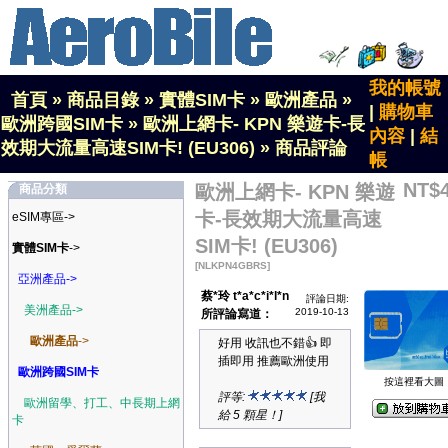
我的帳號
首頁
»
商品目錄
»
實體SIM卡
»
歐洲產品
»
|
購物車
歐洲跨國SIM卡
»
歐洲上網卡- KPN 樂遊卡-長
內容
|
結
效期大流量高速SIM卡! (EU306)
»
商品評論
帳
NT$
歐洲上網卡- KPN 樂遊
商品分類
卡-長效期大流量高速
eSIM專區->
SIM卡! (EU306)
實體SIM卡
->
[NLKPN4GBRS]
亞洲產品->
蔡*玲 t*a*c*i*l*n
評論日期:
美洲產品->
2019-10-13
所評論寫道：
歐洲產品
->
好用 收訊也不錯👍 即
插即用 推薦歐洲使用
歐洲跨國SIM卡
按這裡看大圖
評等:
[我
歐洲留學、打工、中長期上網
給 5 顆星！]
卡