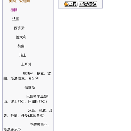
英國、愛爾蘭
德國
法國
西班牙
義大利
荷蘭
瑞士
土耳其
奧地利、捷克、波
蘭、斯洛伐克、匈牙利
俄羅斯
巴爾幹半島(黑
山、波士尼亞、阿爾巴尼亞)
冰島、挪威、瑞
典、芬蘭、丹麥(北歐各國)
克羅埃西亞、
斯洛維尼亞