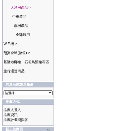
大洋洲產品->
中東產品
非洲產品
全球通用
WiFi機->
翔翼全球(儲值)->
基隆港郵輪、石垣島渡輪專區
旅行週邊商品
營運商或製造廠商
推薦方式
推薦人登入
推薦資訊
推薦計畫問與答
新上架商品