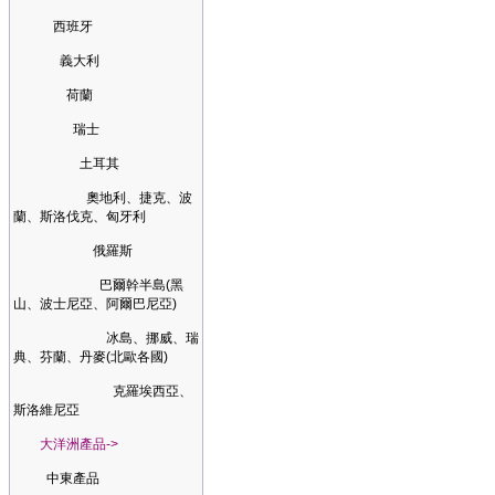
西班牙
義大利
荷蘭
瑞士
土耳其
奧地利、捷克、波
蘭、斯洛伐克、匈牙利
俄羅斯
巴爾幹半島(黑
山、波士尼亞、阿爾巴尼亞)
冰島、挪威、瑞
典、芬蘭、丹麥(北歐各國)
克羅埃西亞、
斯洛維尼亞
大洋洲產品->
中東產品