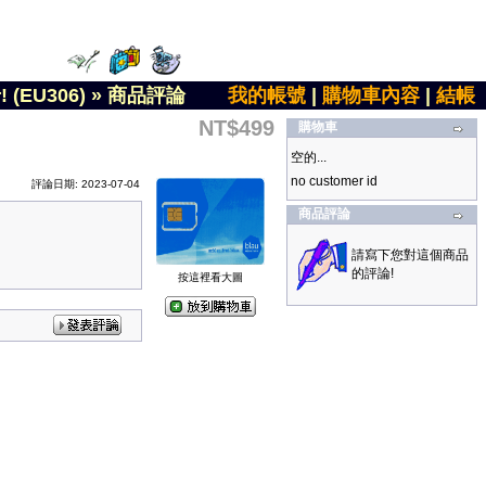
EU306)
»
商品評論
我的帳號
|
購物車內容
|
結帳
NT$499
購物車
空的...
no customer id
評論日期: 2023-07-04
商品評論
請寫下您對這個商品
的評論!
按這裡看大圖