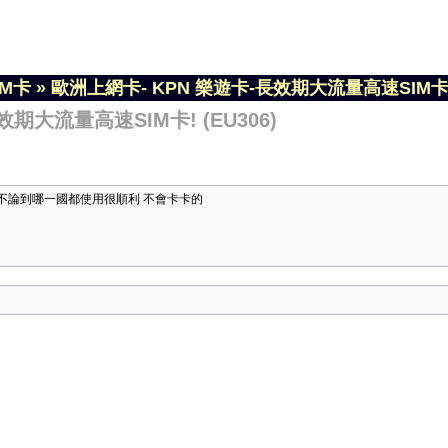
IM卡
»
歐洲上網卡- KPN 樂遊卡-長效期大流量高速SIM卡! (
期大流量高速SIM卡! (EU306)
止不論到哪一國都使用很順利 不會卡卡的