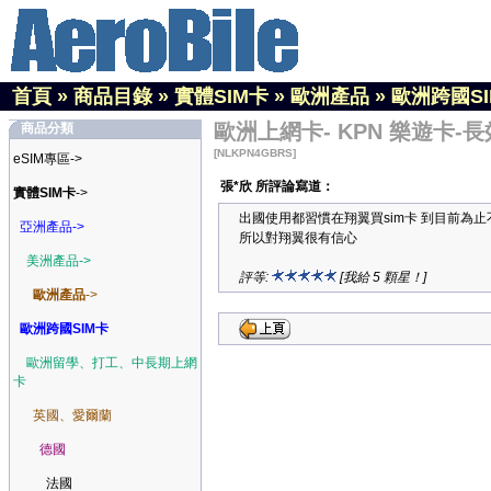
首頁
»
商品目錄
»
實體SIM卡
»
歐洲產品
»
歐洲跨國S
歐洲上網卡- KPN 樂遊卡-長效
商品分類
[NLKPN4GBRS]
eSIM專區->
張*欣 所評論寫道：
實體SIM卡
->
出國使用都習慣在翔翼買sim卡 到目前為
亞洲產品->
所以對翔翼很有信心
美洲產品->
評等:
[我給 5 顆星！]
歐洲產品
->
歐洲跨國SIM卡
歐洲留學、打工、中長期上網
卡
英國、愛爾蘭
德國
法國