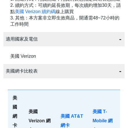
2. 續約方式：可續約延長效期，每次續約增加30天，請
點
美國 Verizon 續約碼
線上購買
3. 其他：本方案非立即生效商品，開通需48~72小時的
工作時間
適用國家及電信
美國 Verizon
美國網卡比較表
美
國
美國
美國 T-
網
美國 AT&T
Verizon 網
Mobile 網
卡
網卡