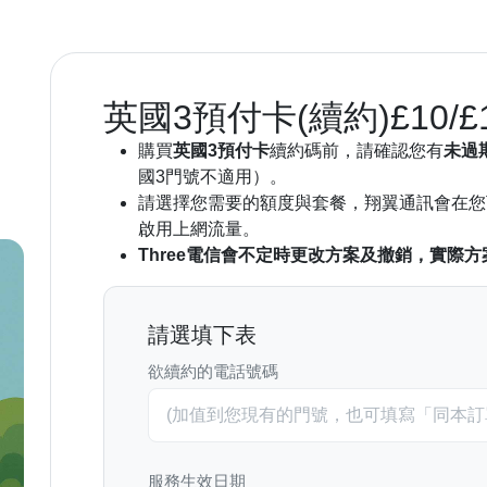
英國3預付卡(續約)£10/£15
購買
英國3預付卡
續約碼前，請確認您有
未過
國3門號不適用）。
請選擇您需要的額度與套餐，翔翼通訊會在您
啟用上網流量。
Three電信會不定時更改方案及撤銷，實際方案以
請選填下表
欲續約的電話號碼
服務生效日期