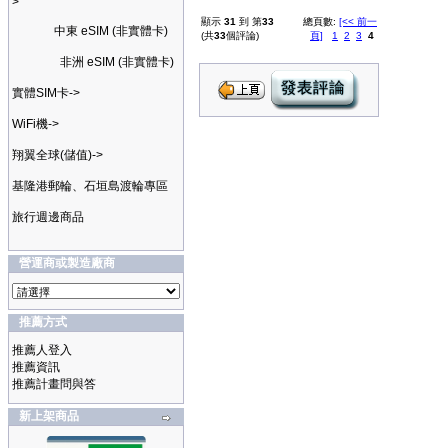
>
顯示
31
到 第
33
總頁數:
[<< 前一
中東 eSIM (非實體卡)
(共
33
個評論)
頁]
1
2
3
4
非洲 eSIM (非實體卡)
實體SIM卡->
WiFi機->
翔翼全球(儲值)->
基隆港郵輪、石垣島渡輪專區
旅行週邊商品
營運商或製造廠商
推薦方式
推薦人登入
推薦資訊
推薦計畫問與答
新上架商品