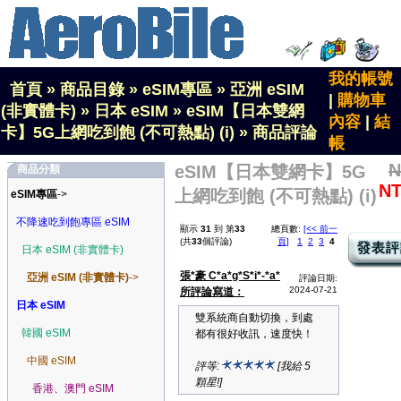
我的帳號
首頁
»
商品目錄
»
eSIM專區
»
亞洲 eSIM
|
購物車
(非實體卡)
»
日本 eSIM
»
eSIM【日本雙網
內容
|
結
卡】5G上網吃到飽 (不可熱點) (i)
»
商品評論
帳
N
eSIM【日本雙網卡】5G
商品分類
NT
上網吃到飽 (不可熱點) (i)
eSIM專區
->
不降速吃到飽專區 eSIM
顯示
31
到 第
33
總頁數:
[<< 前一
(共
33
個評論)
頁]
1
2
3
4
日本 eSIM (非實體卡)
張*豪 C*a*g*S*i*-*a*
亞洲 eSIM (非實體卡)
->
評論日期:
2024-07-21
所評論寫道：
日本 eSIM
雙系統商自動切換，到處
韓國 eSIM
都有很好收訊，速度快！
中國 eSIM
評等:
[我給 5
顆星!]
香港、澳門 eSIM