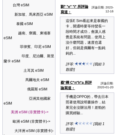
台灣 eSIM
劉* *e* *i* 所評論
評論日期: 2023-
12-16
寫道：
新加坡、馬來西亞 eSIM
這張E Sim看起來是泰國的
泰國 eSIM
卡，開通時要等待蠻長一
段時間才成功，會讓人感
越南、寮國、柬埔寨
覺是系統有問題... 使用上
eSIM
沒什麼問題，速度也還
菲律賓、印尼 eSIM
好，但就是偶爾有一點鈍
鈍的...
印度、尼泊爾、斯里
蘭卡 eSIM
評等:
[我給 3
顆星!]
土耳其 eSIM
馬爾地夫 eSIM
蔡*樺 C*n*h*a 所評
評論日期:
2020-01-20
論寫道：
俄羅斯 eSIM
手機是OPPO的，帶去日本
亞洲其他國家
照著使用說明書操作，結
eSIM
果完全沒辦法用！差勁的
美洲 eSIM (非實體卡)->
購買經驗...
歐洲 eSIM (非實體卡)->
評等:
[我給 1
顆星!]
大洋洲 eSIM (非實體卡)-