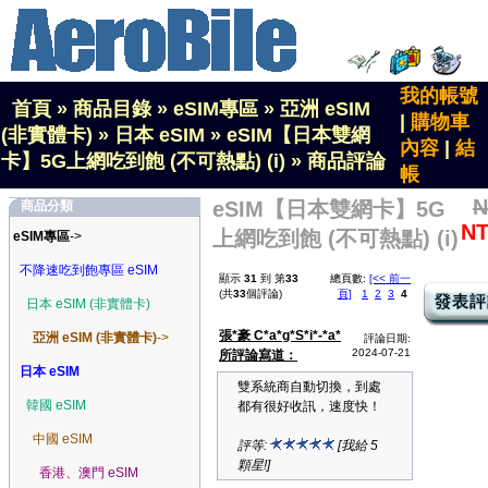
我的帳號
首頁
»
商品目錄
»
eSIM專區
»
亞洲 eSIM
|
購物車
(非實體卡)
»
日本 eSIM
»
eSIM【日本雙網
內容
|
結
卡】5G上網吃到飽 (不可熱點) (i)
»
商品評論
帳
N
eSIM【日本雙網卡】5G
商品分類
NT
上網吃到飽 (不可熱點) (i)
eSIM專區
->
不降速吃到飽專區 eSIM
顯示
31
到 第
33
總頁數:
[<< 前一
(共
33
個評論)
頁]
1
2
3
4
日本 eSIM (非實體卡)
張*豪 C*a*g*S*i*-*a*
亞洲 eSIM (非實體卡)
->
評論日期:
2024-07-21
所評論寫道：
日本 eSIM
雙系統商自動切換，到處
韓國 eSIM
都有很好收訊，速度快！
中國 eSIM
評等:
[我給 5
顆星!]
香港、澳門 eSIM