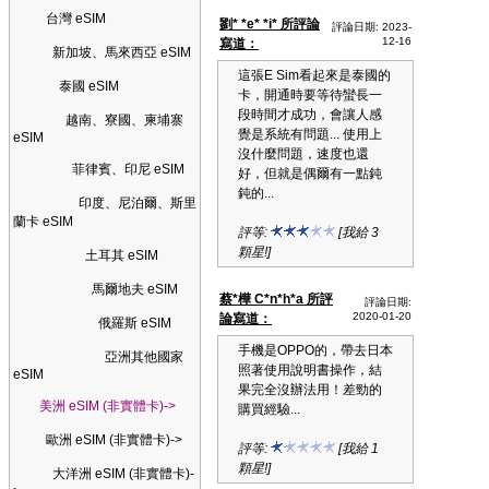
台灣 eSIM
劉* *e* *i* 所評論
評論日期: 2023-
12-16
寫道：
新加坡、馬來西亞 eSIM
這張E Sim看起來是泰國的
泰國 eSIM
卡，開通時要等待蠻長一
段時間才成功，會讓人感
越南、寮國、柬埔寨
覺是系統有問題... 使用上
eSIM
沒什麼問題，速度也還
菲律賓、印尼 eSIM
好，但就是偶爾有一點鈍
鈍的...
印度、尼泊爾、斯里
蘭卡 eSIM
評等:
[我給 3
顆星!]
土耳其 eSIM
馬爾地夫 eSIM
蔡*樺 C*n*h*a 所評
評論日期:
2020-01-20
論寫道：
俄羅斯 eSIM
手機是OPPO的，帶去日本
亞洲其他國家
照著使用說明書操作，結
eSIM
果完全沒辦法用！差勁的
美洲 eSIM (非實體卡)->
購買經驗...
歐洲 eSIM (非實體卡)->
評等:
[我給 1
顆星!]
大洋洲 eSIM (非實體卡)-