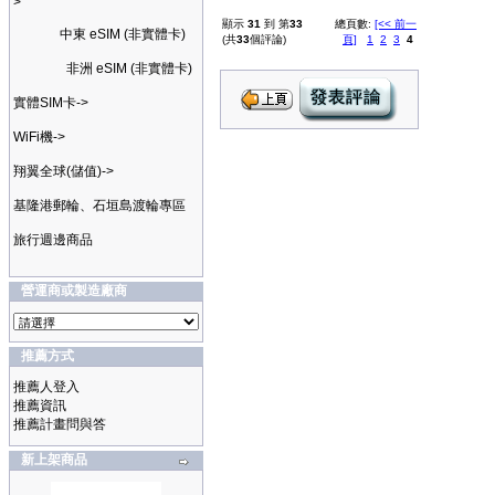
>
顯示
31
到 第
33
總頁數:
[<< 前一
中東 eSIM (非實體卡)
(共
33
個評論)
頁]
1
2
3
4
非洲 eSIM (非實體卡)
實體SIM卡->
WiFi機->
翔翼全球(儲值)->
基隆港郵輪、石垣島渡輪專區
旅行週邊商品
營運商或製造廠商
推薦方式
推薦人登入
推薦資訊
推薦計畫問與答
新上架商品