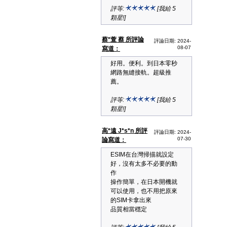
評等:
[我給 5
顆星!]
蔡*萱 蔡 所評論
評論日期: 2024-
08-07
寫道：
好用。便利。到日本零秒
網路無縫接軌。超級推
薦。
評等:
[我給 5
顆星!]
高*遠 J*s*n 所評
評論日期: 2024-
07-30
論寫道：
ESIM在台灣掃描就設定
好，沒有太多不必要的動
作
操作簡單，在日本開機就
可以使用，也不用把原來
的SIM卡拿出來
品質相當穩定