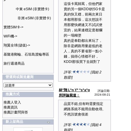
>
這張卡罵歸罵，但他們家
中東 eSIM (非實體卡)
賣的另一個KDDI的5G卡是
真的快又穩，前兩次來日
非洲 eSIM (非實體卡)
本都用那張，這次想說不
用那麼快網速又不試試便
實體SIM卡->
宜的，結果連穩定度都爛
的一塌糊塗
WiFi機->
真的是奉勸都出來玩了，
翔翼全球(儲值)->
除非是網路用量超低的老
人，真的不要省那一點小
基隆港郵輪、石垣島渡輪專區
錢，搞得心情都不好，
KDDI那張買下去就對了
旅行週邊商品
評等:
[我給 2
營運商或製造廠商
顆星!]
林*翔 L*n Y* *s*a*g
評論日期:
推薦方式
2024-08-21
所評論寫道：
推薦人登入
品質不錯,但有時需要指定
推薦資訊
網路系統不能用自動收尋,
推薦計畫問與答
不然訊號會很差
新上架商品
評等:
[我給 4
顆星!]