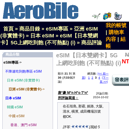
我的帳號
首頁
»
商品目錄
»
eSIM專區
»
亞洲 eSIM
|
購物車
(非實體卡)
»
日本 eSIM
»
eSIM【日本雙網
內容
|
結
卡】5G上網吃到飽 (不可熱點) (i)
»
商品評論
帳
N
eSIM【日本雙網卡】5G
商品分類
NT
上網吃到飽 (不可熱點) (i)
eSIM專區
->
不降速吃到飽專區 eSIM
顯示
21
到 第
總頁數:
[<< 前一
30
(共
33
個評
頁]
1
2
3
4
[下一
日本 eSIM (非實體卡)
論)
頁 >>]
亞洲 eSIM (非實體卡)
->
唐*豪 M*n H*o T*n*
評論日期:
2024-10-02
所評論寫道：
日本 eSIM
在石垣島, 那霸, 姬路, 大阪,
韓國 eSIM
清水, 橫濱, 成田機場訊號
中國 eSIM
都OK.
香港、澳門 eSIM
評等:
[我給 5