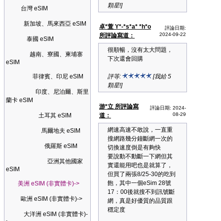
顆星!]
台灣 eSIM
新加坡、馬來西亞 eSIM
卓*萱 Y*-*s*a* *h*o
評論日期:
2024-09-22
所評論寫道：
泰國 eSIM
很順暢，沒有太大問題，
越南、寮國、柬埔寨
下次還會回購
eSIM
菲律賓、印尼 eSIM
評等:
[我給 5
顆星!]
印度、尼泊爾、斯里
蘭卡 eSIM
游*立 所評論寫
評論日期: 2024-
08-29
土耳其 eSIM
道：
網速高速不敢說，一直重
馬爾地夫 eSIM
搜網路幾分鐘斷網一次的
俄羅斯 eSIM
切換速度倒是有夠快
要說動不動斷一下網但其
亞洲其他國家
實還能用吧也是就算了，
eSIM
但買了兩張8/25-30的吃到
飽，其中一個eSim 28號
美洲 eSIM (非實體卡)->
17：00後就搜不到訊號斷
歐洲 eSIM (非實體卡)->
網，真是好優質的品質跟
穩定度
大洋洲 eSIM (非實體卡)-