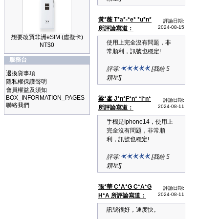
黃*薇 T*a*-*e* *u*n*
評論日期:
2024-08-15
所評論寫道：
想要改買非洲eSIM (虛擬卡)
使用上完全沒有問題，非
NT$0
常順利，訊號也穩定!
服務台
評等:
[我給 5
退換貨事項
顆星!]
隱私權保護聲明
會員權益及須知
BOX_INFORMATION_PAGES
梁*峯 J*n*F*n* *i*n*
評論日期:
聯絡我們
2024-08-11
所評論寫道：
手機是Iphone14，使用上
完全沒有問題，非常順
利，訊號也穩定!
評等:
[我給 5
顆星!]
張*華 C*A*G C*A*G
評論日期:
2024-08-11
H*A 所評論寫道：
訊號很好，速度快。