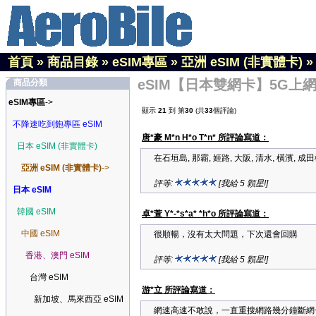
首頁
»
商品目錄
»
eSIM專區
»
亞洲 eSIM (非實體卡)
eSIM【日本雙網卡】5G上網吃
商品分類
eSIM專區
->
顯示
21
到 第
30
(共
33
個評論)
不降速吃到飽專區 eSIM
唐*豪 M*n H*o T*n* 所評論寫道：
日本 eSIM (非實體卡)
在石垣島, 那霸, 姬路, 大阪, 清水, 橫濱, 
亞洲 eSIM (非實體卡)
->
評等:
[我給 5 顆星!]
日本 eSIM
韓國 eSIM
卓*萱 Y*-*s*a* *h*o 所評論寫道：
中國 eSIM
很順暢，沒有太大問題，下次還會回購
香港、澳門 eSIM
評等:
[我給 5 顆星!]
台灣 eSIM
游*立 所評論寫道：
新加坡、馬來西亞 eSIM
網速高速不敢說，一直重搜網路幾分鐘斷網