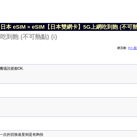
»
日本 eSIM
»
eSIM【日本雙網卡】5G上網吃到飽 (不可熱點)
到飽 (不可熱點) (i)
總頁數:
[<< 
成田機場訊號都OK.
一次的切換速度倒是有夠快