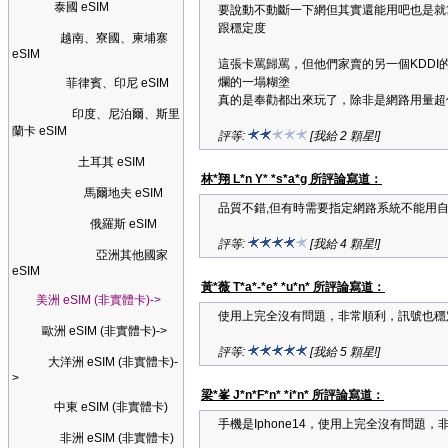
泰國 eSIM
要說動不動斷一下網但其實還能用吧也是就算了
跟穩定度
越南、寮國、柬埔寨
eSIM
這張卡罵歸罵，但他們家賣的另一個KDD
爛的一塌糊塗
菲律賓、印尼 eSIM
真的是奉勸都出來玩了，除非是網路用量超
印度、尼泊爾、斯里
蘭卡 eSIM
評等:
[我給 2 顆星!]
土耳其 eSIM
林*翔 L*n Y* *s*a*g 所評論寫道：
馬爾地夫 eSIM
品質不錯,但有時需要指定網路系統不能用自
俄羅斯 eSIM
評等:
[我給 4 顆星!]
亞洲其他國家
eSIM
黃*薇 T*a*-*e* *u*n* 所評論寫道：
美洲 eSIM (非實體卡)->
使用上完全沒有問題，非常順利，訊號也穩
歐洲 eSIM (非實體卡)->
評等:
[我給 5 顆星!]
大洋洲 eSIM (非實體卡)-
>
梁*峯 J*n*F*n* *i*n* 所評論寫道：
中東 eSIM (非實體卡)
手機是Iphone14，使用上完全沒有問題，
非洲 eSIM (非實體卡)