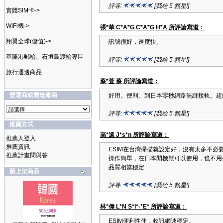
評等:
[我給 5 顆星!]
實體SIM卡->
WiFi機->
張*華 C*A*G C*A*G H*A 所評論寫道：
翔翼全球(儲值)->
訊號很好，速度快。
基隆港郵輪、石垣島渡輪專區
評等:
[我給 5 顆星!]
旅行週邊商品
蔡*萱 蔡 所評論寫道：
營運商或製造廠商
好用。便利。到日本零秒網路無縫接軌。超
評等:
[我給 5 顆星!]
推薦方式
高*遠 J*s*n 所評論寫道：
推薦人登入
推薦資訊
ESIM在台灣掃描就設定好，沒有太多不必
推薦計畫問與答
操作簡單，在日本開機就可以使用，也不用把
品質相當穩定
新上架商品
評等:
[我給 5 顆星!]
林*偉 L*N S*I*-*E* 所評論寫道：
ESIM便利性佳，收訊網速穩定。