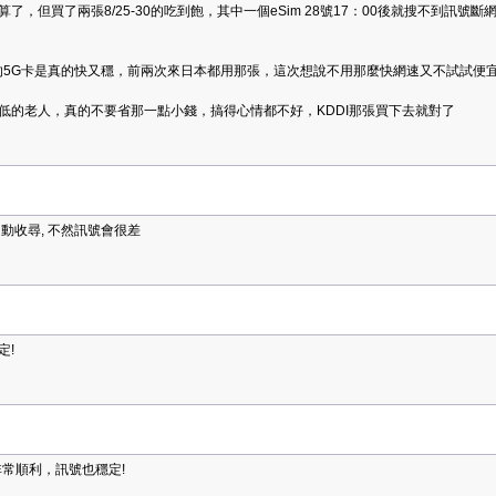
，但買了兩張8/25-30的吃到飽，其中一個eSim 28號17：00後就搜不到訊號
I的5G卡是真的快又穩，前兩次來日本都用那張，這次想說不用那麼快網速又不試試便
低的老人，真的不要省那一點小錢，搞得心情都不好，KDDI那張買下去就對了
動收尋, 不然訊號會很差
定!
非常順利，訊號也穩定!