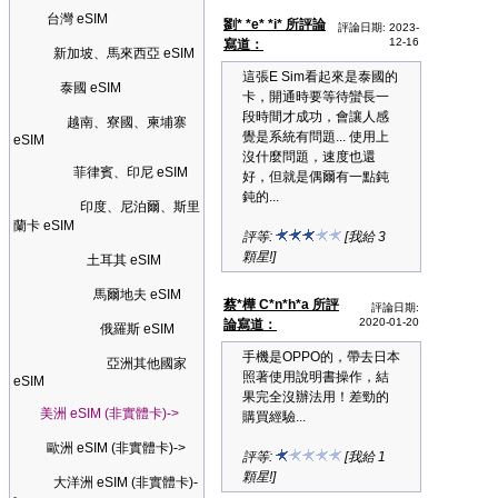
台灣 eSIM
劉* *e* *i* 所評論
評論日期: 2023-
12-16
寫道：
新加坡、馬來西亞 eSIM
這張E Sim看起來是泰國的
泰國 eSIM
卡，開通時要等待蠻長一
段時間才成功，會讓人感
越南、寮國、柬埔寨
覺是系統有問題... 使用上
eSIM
沒什麼問題，速度也還
菲律賓、印尼 eSIM
好，但就是偶爾有一點鈍
鈍的...
印度、尼泊爾、斯里
蘭卡 eSIM
評等:
[我給 3
顆星!]
土耳其 eSIM
馬爾地夫 eSIM
蔡*樺 C*n*h*a 所評
評論日期:
2020-01-20
論寫道：
俄羅斯 eSIM
手機是OPPO的，帶去日本
亞洲其他國家
照著使用說明書操作，結
eSIM
果完全沒辦法用！差勁的
美洲 eSIM (非實體卡)->
購買經驗...
歐洲 eSIM (非實體卡)->
評等:
[我給 1
顆星!]
大洋洲 eSIM (非實體卡)-