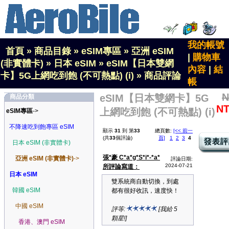
我的帳號
首頁
»
商品目錄
»
eSIM專區
»
亞洲 eSIM
|
購物車
(非實體卡)
»
日本 eSIM
»
eSIM【日本雙網
內容
|
結
卡】5G上網吃到飽 (不可熱點) (i)
»
商品評論
帳
N
eSIM【日本雙網卡】5G
商品分類
NT
上網吃到飽 (不可熱點) (i)
eSIM專區
->
不降速吃到飽專區 eSIM
顯示
31
到 第
33
總頁數:
[<< 前一
(共
33
個評論)
頁]
1
2
3
4
日本 eSIM (非實體卡)
張*豪 C*a*g*S*i*-*a*
亞洲 eSIM (非實體卡)
->
評論日期:
2024-07-21
所評論寫道：
日本 eSIM
雙系統商自動切換，到處
韓國 eSIM
都有很好收訊，速度快！
中國 eSIM
評等:
[我給 5
顆星!]
香港、澳門 eSIM