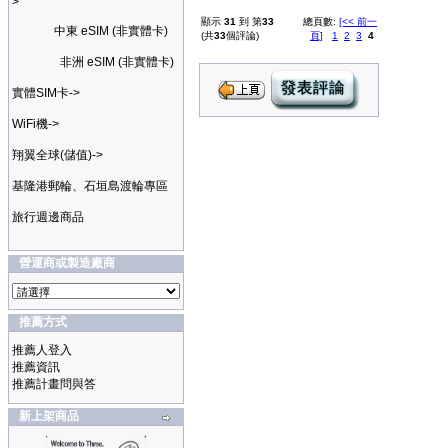
>
顯示
31
到 第
33
總頁數:
[<< 前一
中東 eSIM (非實體卡)
(共
33
個評論)
頁]
1
2
3
4
非洲 eSIM (非實體卡)
實體SIM卡->
WiFi機->
翔翼全球(儲值)->
基隆港郵輪、石垣島渡輪專區
旅行週邊商品
營運商或製造廠商
推薦方式
推薦人登入
推薦資訊
推薦計畫問與答
新上架商品