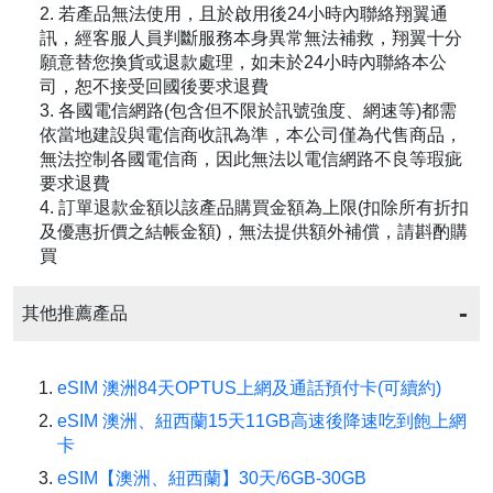
2. 若產品無法使用，且於啟用後24小時內聯絡翔翼通
訊，經客服人員判斷服務本身異常無法補救，翔翼十分
願意替您換貨或退款處理，如未於24小時內聯絡本公
司，恕不接受回國後要求退費
3. 各國電信網路(包含但不限於訊號強度、網速等)都需
依當地建設與電信商收訊為準，本公司僅為代售商品，
無法控制各國電信商，因此無法以電信網路不良等瑕疵
要求退費
4. 訂單退款金額以該產品購買金額為上限(扣除所有折扣
及優惠折價之結帳金額)，無法提供額外補償，請斟酌購
買
其他推薦產品
eSIM 澳洲84天OPTUS上網及通話預付卡(可續約)
eSIM 澳洲、紐西蘭15天11GB高速後降速吃到飽上網
卡
eSIM【澳洲、紐西蘭】30天/6GB-30GB