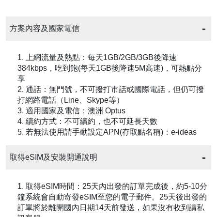
方案內容及國家電信
1. 上網流量及熱點：每天1GB/2GB/3GB後降速
384kbps，吃到飽(每天1GB後降速5M高速)，可熱點分
享
2. 通話：無門號，不可撥打市話或國際電話，但仍可撥
打網路電話（Line、Skype等）
3. 適用國家及電信：澳洲 Optus
4. 續約方式：不可續約，也不可延長天數
5. 若無法使用請手動設定APN(存取點名稱)：e-ideas
取得eSIM及安裝開通說明
1. 取得eSIM時間：25天內出發的訂單完成後，約5-10分
鐘系統會自動寄發eSIM至您的電子郵件。25天後出發的
訂單將於離開國內日期14天前發送，如果沒有收到請私