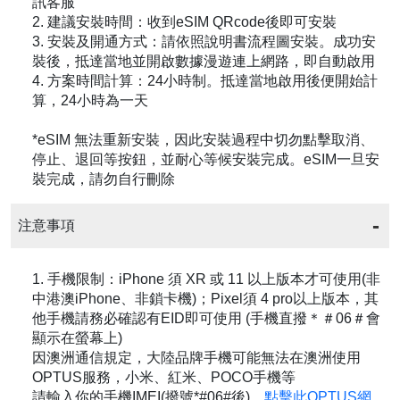
訊客服
2. 建議安裝時間：收到eSIM QRcode後即可安裝
3. 安裝及開通方式：請依照說明書流程圖安裝。成功安
裝後，抵達當地並開啟數據漫遊連上網路，即自動啟用
4. 方案時間計算：24小時制。抵達當地啟用後便開始計
算，24小時為一天
*eSIM 無法重新安裝，因此安裝過程中切勿點擊取消、
停止、退回等按鈕，並耐心等候安裝完成。eSIM一旦安
裝完成，請勿自行刪除
注意事項
1. 手機限制：iPhone 須 XR 或 11 以上版本才可使用(非
中港澳iPhone、非鎖卡機)；Pixel須 4 pro以上版本，其
他手機請務必確認有EID即可使用 (手機直撥＊＃06＃會
顯示在螢幕上)
因澳洲通信規定，大陸品牌手機可能無法在澳洲使用
OPTUS服務，小米、紅米、POCO手機等
請輸入你的手機IMEI(撥號*#06#後)，
點擊此OPTUS網