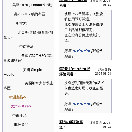
林*緯 T*n* 所評論
評論日期: 2024-
美國 Ultra (T-mobile訊號)
03-11
寫道：
使用上非常簡單，按照說
美洲SIM卡續約專區
明使用即可開通。
加拿大
此次在舊金山及洛杉磯使
用上訊號都很穩定。
北美洲(美國-墨西哥-加
但在沿海公路上就無訊
拿大)
號。
中南美洲
評等:
[我給 5
美國 AT&T H2O (流
顆星!]
量多訊號佳)
李*安 L*e* *u* *n 所
美國 Simple
評論日期:
2024-03-08
評論寫道：
Mobile
沒有想到翔翼美洲的eSIM
美國加拿大留學生
專區
卡也這麽好用，收訊超級
好。
歐洲產品->
評等:
[我給 5
大洋洲產品->
顆星!]
中東產品
劉*琳 所評論寫
評論日期: 2024-
非洲產品
03-02
道：