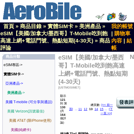
首頁
»
商品目錄
»
實體SIM卡
»
美洲產品
»
我的帳號
eSIM【美國/加拿大/墨西哥】T-Mobile吃到飽
|
購物車
高速上網+電話門號、熱點短期(4-30天)
»
商品
內容
|
結
評論
帳
N
eSIM【美國/加拿大/墨西
商品分類
哥】T-Mobile吃到飽高速
eSIM專區->
上網+電話門號、熱點短期
實體SIM卡
->
(4-30天)
亞洲產品->
[USTMOSIME7]
美洲產品
->
顯示
121
美國 T-mobile (可分享與通話)
到 第
總頁數:
[<< 前一
130
頁]
...
11
12
13
14
15
...
[下
美國 Verizon(訊號最佳)
(共
一頁 >>]
164
個評
美國 AT&T (限iPhone使用)
論)
美國(純網卡)