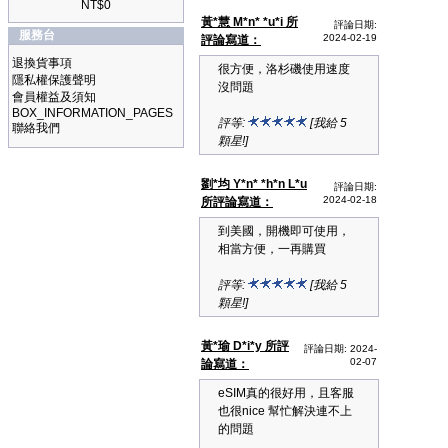
NT$0
黃*慧 M*n* *u*i 所
評論日期:
服務台
2024-02-19
評論寫道：
退換貨事項
很方便，洛杉磯使用速度
隱私權保護聲明
沒問題
會員權益及須知
BOX_INFORMATION_PAGES
評等:
[我給 5
聯絡我們
顆星!]
劉*均 Y*n* *h*n L*u
評論日期:
2024-02-18
所評論寫道：
到美國，開機即可使用，
相當方便，一再購買
評等:
[我給 5
顆星!]
黃*瑜 D*i*y 所評
評論日期: 2024-
02-07
論寫道：
eSIM真的很好用，且客服
也很nice 幫忙解決連不上
的問題