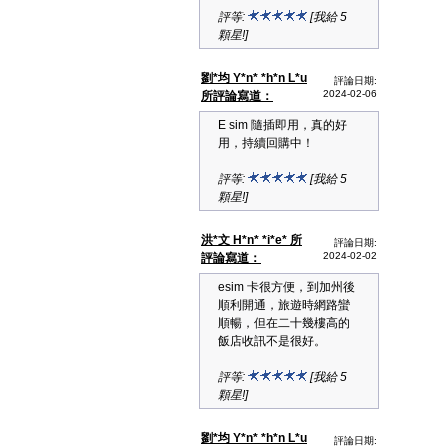
評等:
[我給 5
顆星!]
劉*均 Y*n* *h*n L*u
評論日期:
2024-02-06
所評論寫道：
E sim 隨插即用，真的好
用，持續回購中！
評等:
[我給 5
顆星!]
洪*文 H*n* *i*e* 所
評論日期:
2024-02-02
評論寫道：
esim 卡很方便，到加州後
順利開通，旅遊時網路蠻
順暢，但在二十幾樓高的
飯店收訊不是很好。
評等:
[我給 5
顆星!]
劉*均 Y*n* *h*n L*u
評論日期: