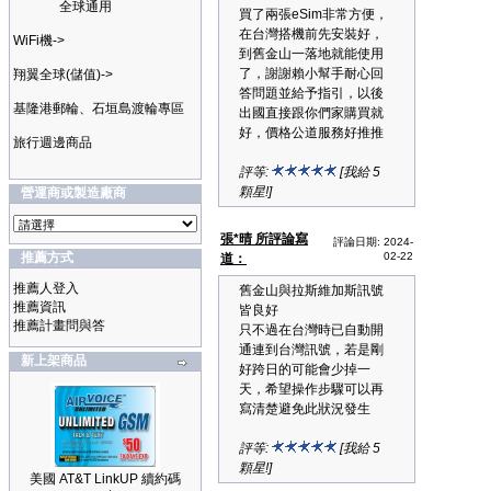
全球通用
買了兩張eSim非常方便，
在台灣搭機前先安裝好，
WiFi機->
到舊金山一落地就能使用
了，謝謝賴小幫手耐心回
翔翼全球(儲值)->
答問題並給予指引，以後
基隆港郵輪、石垣島渡輪專區
出國直接跟你們家購買就
好，價格公道服務好推推
旅行週邊商品
評等:
[我給 5
顆星!]
營運商或製造廠商
張*晴 所評論寫
評論日期: 2024-
推薦方式
02-22
道：
推薦人登入
舊金山與拉斯維加斯訊號
推薦資訊
皆良好
推薦計畫問與答
只不過在台灣時已自動開
通連到台灣訊號，若是剛
新上架商品
好跨日的可能會少掉一
天，希望操作步驟可以再
寫清楚避免此狀況發生
評等:
[我給 5
顆星!]
美國 AT&T LinkUP 續約碼