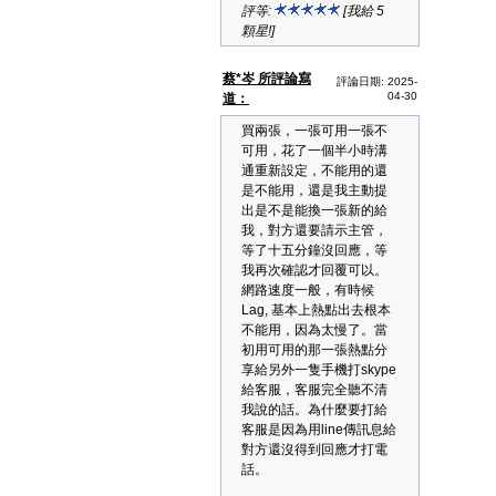
評等:
[我給 5
顆星!]
蔡*岑 所評論寫
評論日期: 2025-
04-30
道：
買兩張，一張可用一張不
可用，花了一個半小時溝
通重新設定，不能用的還
是不能用，還是我主動提
出是不是能換一張新的給
我，對方還要請示主管，
等了十五分鐘沒回應，等
我再次確認才回覆可以。
網路速度一般，有時候
Lag, 基本上熱點出去根本
不能用，因為太慢了。當
初用可用的那一張熱點分
享給另外一隻手機打skype
給客服，客服完全聽不清
我說的話。為什麼要打給
客服是因為用line傳訊息給
對方還沒得到回應才打電
話。