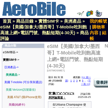
首頁
»
商品目錄
»
實體SIM卡
»
美洲產品
»
我的帳號
eSIM【美國/加拿大/墨西哥】T-Mobile吃到飽
|
購物車
高速上網+電話門號、熱點短期(4-30天)
»
商品
內容
|
結
評論
帳
N
eSIM【美國/加拿大/墨西
商品分類
哥】T-Mobile吃到飽高速
eSIM專區->
上網+電話門號、熱點短期
實體SIM卡
->
(4-30天)
亞洲產品->
[USTMOSIME7]
美洲產品
->
顯示
31
到 第
總頁數:
[<< 前一
40
(共
164
個
頁]
1
2
3
4
5
...
[下
美國 T-mobile (可分享與通話)
評論)
一頁 >>]
美國 Verizon(訊號最佳)
李*鵬 Y*a*-*e*n L*e
評論日期:
美國 AT&T (限iPhone使用)
2025-06-25
所評論寫道：
美國(純網卡)
在Urbana Champagne 使