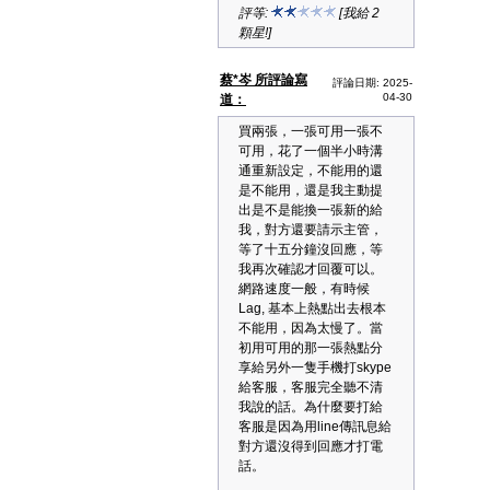
評等:
[我給 2
顆星!]
蔡*岑 所評論寫
評論日期: 2025-
04-30
道：
買兩張，一張可用一張不
可用，花了一個半小時溝
通重新設定，不能用的還
是不能用，還是我主動提
出是不是能換一張新的給
我，對方還要請示主管，
等了十五分鐘沒回應，等
我再次確認才回覆可以。
網路速度一般，有時候
Lag, 基本上熱點出去根本
不能用，因為太慢了。當
初用可用的那一張熱點分
享給另外一隻手機打skype
給客服，客服完全聽不清
我說的話。為什麼要打給
客服是因為用line傳訊息給
對方還沒得到回應才打電
話。