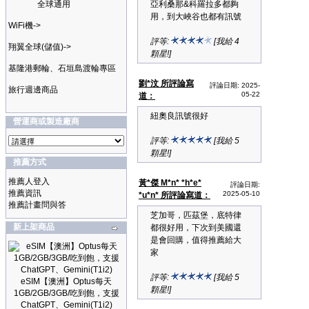
全球通用
亞利桑那&科羅拉多都夠
用，到大峽谷也都有訊號
WiFi機->
評等:
[我給 4
翔翼全球(儲值)->
顆星!]
基隆港郵輪、石垣島渡輪專區
劉*汶 所評論寫
評論日期: 2025-
旅行週邊商品
05-22
道：
紐奧良訊號很好
營運商或製造廠商
評等:
[我給 5
顆星!]
推薦方式
推薦人登入
黃*傑 M*n* *h*e*
評論日期:
推薦資訊
2025-05-10
*u*n* 所評論寫道：
推薦計畫問與答
芝加哥，匹茲堡，底特律
新上架商品
都很好用，下次到美國還
是會回購，值得推薦給大
家
評等:
[我給 5
eSIM【澳洲】Optus每天
顆星!]
1GB/2GB/3GB/吃到飽，支援
ChatGPT、Gemini(T1i2)