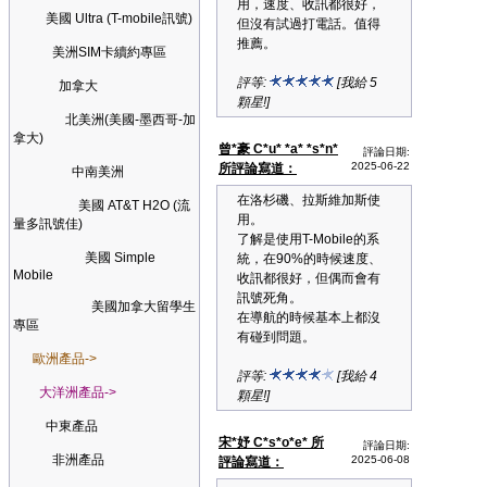
用，速度、收訊都很好，
美國 Ultra (T-mobile訊號)
但沒有試過打電話。值得
推薦。
美洲SIM卡續約專區
評等:
[我給 5
加拿大
顆星!]
北美洲(美國-墨西哥-加
拿大)
曾*豪 C*u* *a* *s*n*
評論日期:
2025-06-22
所評論寫道：
中南美洲
在洛杉磯、拉斯維加斯使
美國 AT&T H2O (流
用。
量多訊號佳)
了解是使用T-Mobile的系
美國 Simple
統，在90%的時候速度、
Mobile
收訊都很好，但偶而會有
訊號死角。
美國加拿大留學生
在導航的時候基本上都沒
專區
有碰到問題。
歐洲產品->
評等:
[我給 4
大洋洲產品->
顆星!]
中東產品
宋*妤 C*s*o*e* 所
評論日期:
非洲產品
2025-06-08
評論寫道：