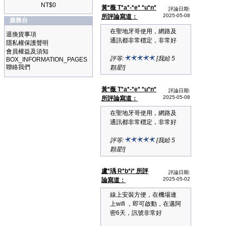
NT$0
黃*薇 T*a*-*e* *u*n*
評論日期:
2025-05-08
所評論寫道：
服務台
在聖地牙哥使用，網路及
退換貨事項
通訊都非常穩定，非常好
隱私權保護聲明
會員權益及須知
評等:
[我給 5
BOX_INFORMATION_PAGES
聯絡我們
顆星!]
黃*薇 T*a*-*e* *u*n*
評論日期:
2025-05-08
所評論寫道：
在聖地牙哥使用，網路及
通訊都非常穩定，非常好
評等:
[我給 5
顆星!]
盧*瑀 R*b*i* 所評
評論日期:
2025-05-02
論寫道：
線上安裝方便，在機場連
上wifi ，即可啟動，在邁阿
密6天，訊號非常好