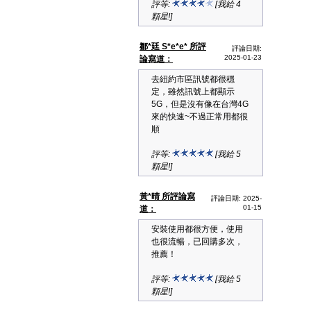
評等:
[我給 4
顆星!]
鄒*廷 S*e*e* 所評
評論日期:
2025-01-23
論寫道：
去紐約市區訊號都很穩
定，雖然訊號上都顯示
5G，但是沒有像在台灣4G
來的快速~不過正常用都很
順
評等:
[我給 5
顆星!]
黃*晴 所評論寫
評論日期: 2025-
01-15
道：
安裝使用都很方便，使用
也很流暢，已回購多次，
推薦！
評等:
[我給 5
顆星!]