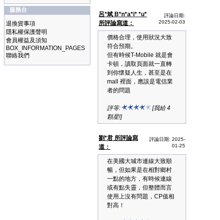
服務台
呂*斌 B*n*a*i* *u*
評論日期:
2025-02-03
所評論寫道：
退換貨事項
隱私權保護聲明
價格合理，使用狀況大致
會員權益及須知
符合預期。
BOX_INFORMATION_PAGES
但有時候T-Mobile 就是會
聯絡我們
卡頓，讀取頁面就一直轉
到你懷疑人生，甚至是在
mall 裡面，應該是電信業
者的問題
評等:
[我給 4
顆星!]
劉*君 所評論寫
評論日期: 2025-
01-25
道：
在美國大城市連線大致順
暢，但如果是在相對鄉村
一點的地方，有時候連線
或有點失靈，但整體而言
使用上沒有問題，CP值相
對高！