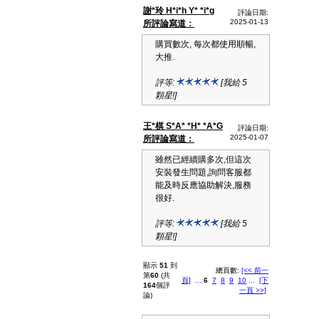
謝*玲 H*i*h Y* *i*g
評論日期:
2025-01-13
所評論寫道：
購買數次, 每次都使用順暢,
大推.
評等:
[我給 5
顆星!]
王*棋 S*A* *H* *A*G
評論日期:
2025-01-07
所評論寫道：
雖然已經續購多次,但這次
安裝發生問題,詢問客服都
能及時反應協助解決,服務
很好.
評等:
[我給 5
顆星!]
顯示
51
到
總頁數:
[<< 前一
第
60
(共
頁]
...
6
7
8
9
10
...
[下
164
個評
一頁 >>]
論)