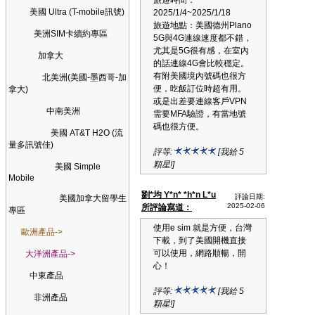
旅遊時間：
美國 Ultra (T-mobile訊號)
2025/1/4~2025/1/18
旅遊地點：美國德州Plano
美洲SIM卡續約專區
5G與4G連線速度都不錯，
尤其是5G很有感，在室內
加拿大
的話連線4G會比較穩定。
有附美國境內號碼也很方
北美洲(美國-墨西哥-加
便，吃飯訂位時超有用。
拿大)
或是出差要連線客戶VPN
中南美洲
需要MFA驗證，有當地號
碼也很方便。
美國 AT&T H2O (流
量多訊號佳)
評等:
[我給 5
顆星!]
美國 Simple
Mobile
劉*均 Y*n* *h*n L*u
評論日期:
美國加拿大留學生
2025-02-06
所評論寫道：
專區
使用e sim 就是方便，台灣
歐洲產品->
下載，到了美國開機直接
可以使用，網路順暢，開
大洋洲產品->
心！
中東產品
評等:
[我給 5
非洲產品
顆星!]