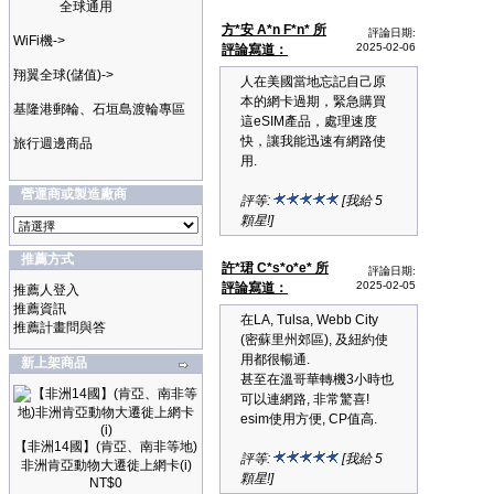
全球通用
方*安 A*n F*n* 所
評論日期:
WiFi機->
2025-02-06
評論寫道：
翔翼全球(儲值)->
人在美國當地忘記自己原
本的網卡過期，緊急購買
基隆港郵輪、石垣島渡輪專區
這eSIM產品，處理速度
快，讓我能迅速有網路使
旅行週邊商品
用.
營運商或製造廠商
評等:
[我給 5
顆星!]
推薦方式
許*珺 C*s*o*e* 所
評論日期:
2025-02-05
評論寫道：
推薦人登入
推薦資訊
在LA, Tulsa, Webb City
推薦計畫問與答
(密蘇里州郊區), 及紐約使
用都很暢通.
新上架商品
甚至在溫哥華轉機3小時也
可以連網路, 非常驚喜!
esim使用方便, CP值高.
【非洲14國】(肯亞、南非等地)
評等:
[我給 5
非洲肯亞動物大遷徙上網卡(i)
顆星!]
NT$0