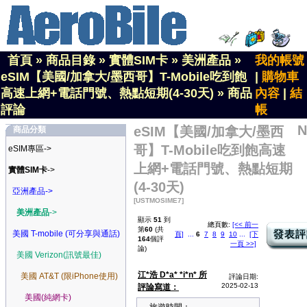
首頁
»
商品目錄
»
實體SIM卡
»
美洲產品
»
我的帳號
eSIM【美國/加拿大/墨西哥】T-Mobile吃到飽
|
購物車
高速上網+電話門號、熱點短期(4-30天)
»
商品
內容
|
結
評論
帳
N
eSIM【美國/加拿大/墨西
商品分類
哥】T-Mobile吃到飽高速
eSIM專區->
上網+電話門號、熱點短期
實體SIM卡
->
(4-30天)
亞洲產品->
[USTMOSIME7]
美洲產品
->
顯示
51
到
總頁數:
[<< 前一
第
60
(共
美國 T-mobile (可分享與通話)
頁]
...
6
7
8
9
10
...
[下
164
個評
一頁 >>]
論)
美國 Verizon(訊號最佳)
江*浩 D*a* *i*n* 所
美國 AT&T (限iPhone使用)
評論日期:
2025-02-13
評論寫道：
美國(純網卡)