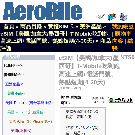
首頁
»
商品目錄
»
實體SIM卡
»
美洲產品
»
我的帳號
eSIM【美國/加拿大/墨西哥】T-Mobile吃到飽
|
購物車
高速上網+電話門號、熱點短期(4-30天)
»
商品
內容
|
結
評論
帳
NT$0
eSIM【美國/加拿大/墨
商品分類
西哥】T-Mobile吃到飽
eSIM專區->
高速上網+電話門號、
實體SIM卡
->
熱點短期(4-30天)
亞洲產品->
[USTMOSIME7]
美洲產品
->
柯*靜 所評論
評論日期:
2024-12-03
美國 T-mobile (可分享與通話)
寫道：
夏威夷西雅圖都訊號
美國 Verizon(訊號最佳)
良好、安裝方便
美國 AT&T (限iPhone使用)
評等:
[我
美國(純網卡)
給 5 顆星！]