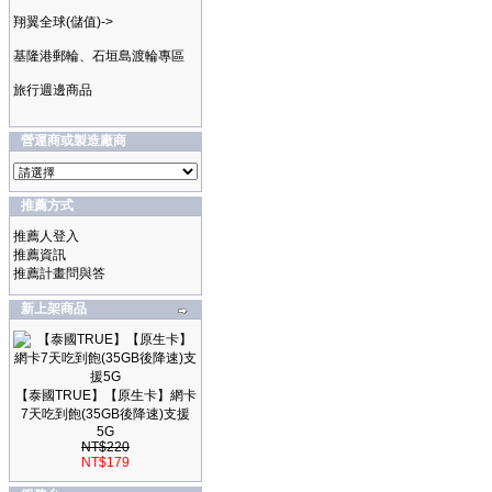
翔翼全球(儲值)->
基隆港郵輪、石垣島渡輪專區
旅行週邊商品
營運商或製造廠商
推薦方式
推薦人登入
推薦資訊
推薦計畫問與答
新上架商品
【泰國TRUE】【原生卡】網卡
7天吃到飽(35GB後降速)支援
5G
NT$220
NT$179