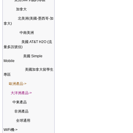
美洲SIM卡續約專區
加拿大
北美洲(美國-墨西哥-加
拿大)
中南美洲
美國 AT&T H2O (流
量多訊號佳)
美國 Simple
Mobile
美國加拿大留學生
專區
歐洲產品->
大洋洲產品->
中東產品
非洲產品
全球通用
WiFi機->