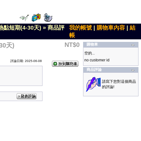
點短期(4-30天)
»
商品評
我的帳號
|
購物車內容
|
結
帳
NT$0
0天)
購物車
空的...
no customer id
評論日期: 2025-06-08
商品評論
請寫下您對這個商品
的評論!