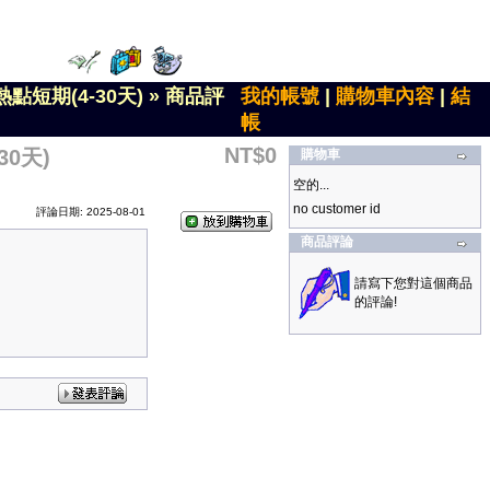
點短期(4-30天)
»
商品評
我的帳號
|
購物車內容
|
結
帳
NT$0
0天)
購物車
空的...
no customer id
評論日期: 2025-08-01
商品評論
請寫下您對這個商品
的評論!