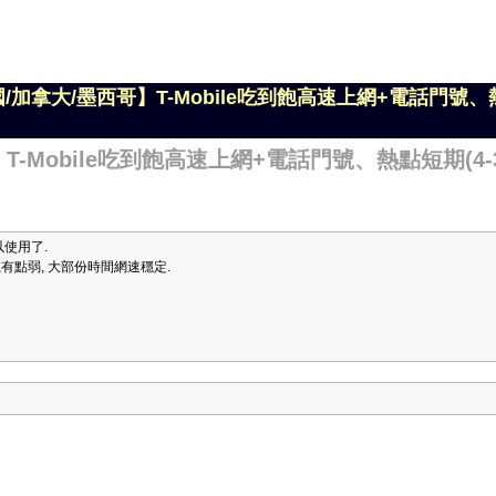
國/加拿大/墨西哥】T-Mobile吃到飽高速上網+電話門號、熱
T-Mobile吃到飽高速上網+電話門號、熱點短期(4-3
使用了.
爾訊號有點弱, 大部份時間網速穩定.