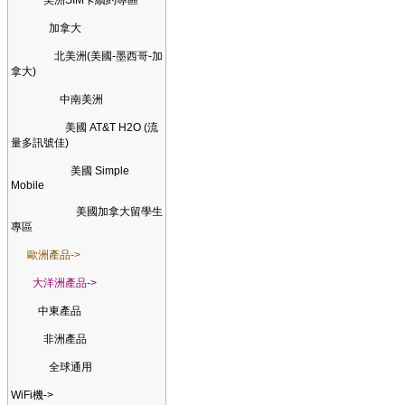
美洲SIM卡續約專區
加拿大
北美洲(美國-墨西哥-加
拿大)
中南美洲
美國 AT&T H2O (流
量多訊號佳)
美國 Simple
Mobile
美國加拿大留學生
專區
歐洲產品->
大洋洲產品->
中東產品
非洲產品
全球通用
WiFi機->