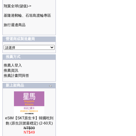
翔翼全球(儲值)->
基隆港郵輪、石垣島渡輪專區
旅行週邊商品
營運商或製造廠商
推薦方式
推薦人登入
推薦資訊
推薦計畫問與答
新上架商品
eSIM【SKT原生卡】韓國吃到
飽 (原生訊號最穩定) (2-60天)
NT$99
NT$49