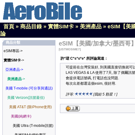
首頁
»
商品目錄
»
實體SIM卡
»
美洲產品
»
eSIM【美
論
eSIM【美國/加拿大/墨西哥】
商品分類
[USTMOSIME7]
eSIM專區->
許*珺 C*s*o*e* 所評論寫道：
實體SIM卡
->
可提前在台灣安裝好, 到美國直接切換就可以
亞洲產品->
LAS VEGAS & LA 使用了7天, 除了偶
會提供電話號碼, 打電話也沒問題.
美洲產品
->
每次出差都選這個esim, 很好用.
美國 T-mobile (可分享與通話)
評等:
[我給 5 顆星！]
美國 Verizon(訊號最佳)
美國 AT&T (限iPhone使用)
美國(純網卡)
美國 Ultra (T-mobile訊號)