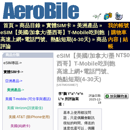
首頁
»
商品目錄
»
實體SIM卡
»
美洲產品
»
我的帳號
eSIM【美國/加拿大/墨西哥】T-Mobile吃到飽
|
購物車
高速上網+電話門號、熱點短期(4-30天)
»
商品
內容
|
結
評論
帳
NT$0
eSIM【美國/加拿大/墨
商品分類
西哥】T-Mobile吃到飽
eSIM專區->
高速上網+電話門號、
實體SIM卡
->
熱點短期(4-30天)
亞洲產品->
[USTMOSIME7]
美洲產品
->
李*鵬 Y*a*-*e*n
評論日期:
美國 T-mobile (可分享與通話)
L*e 所評論寫
2025-12-
18
道：
美國 Verizon(訊號最佳)
基本上使用都沒問
美國 AT&T (限iPhone使用)
題，只是偶爾會斷訊
很短的時間。傳送的
美國(純網卡)
速度也還可以，偶爾