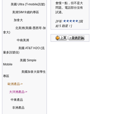
會慢一點，但不是大
美國 Ultra (T-mobile訊號)
問題。電話部分沒有
美洲SIM卡續約專區
試過。
加拿大
評等:
[我
給 5 顆星！]
北美洲(美國-墨西哥-加
拿大)
中南美洲
美國 AT&T H2O (流
量多訊號佳)
美國 Simple
Mobile
美國加拿大留學生
專區
歐洲產品->
大洋洲產品->
中東產品
非洲產品