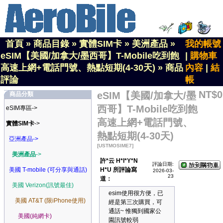
首頁
»
商品目錄
»
實體SIM卡
»
美洲產品
»
我的帳號
eSIM【美國/加拿大/墨西哥】T-Mobile吃到飽
|
購物車
高速上網+電話門號、熱點短期(4-30天)
»
商品
內容
|
結
評論
帳
NT$0
eSIM【美國/加拿大/墨
商品分類
西哥】T-Mobile吃到飽
eSIM專區->
高速上網+電話門號、
實體SIM卡
->
熱點短期(4-30天)
亞洲產品->
[USTMOSIME7]
美洲產品
->
許*云 H*I*Y*N
評論日期:
美國 T-mobile (可分享與通話)
H*U 所評論寫
2026-03-
23
道：
美國 Verizon(訊號最佳)
esim使用很方便，已
美國 AT&T (限iPhone使用)
經是第三次購買，可
通話~ 惟獨到國家公
美國(純網卡)
園訊號較弱